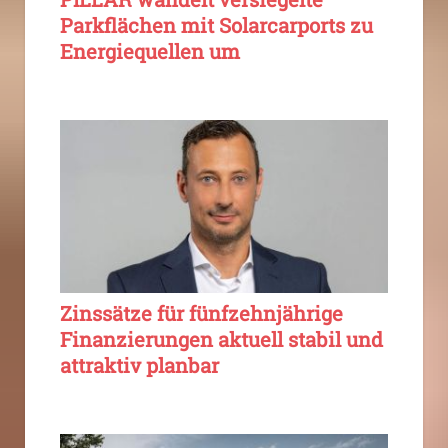
Parkflächen mit Solarcarports zu
Energiequellen um
Zinssätze für fünfzehnjährige
Finanzierungen aktuell stabil und
attraktiv planbar