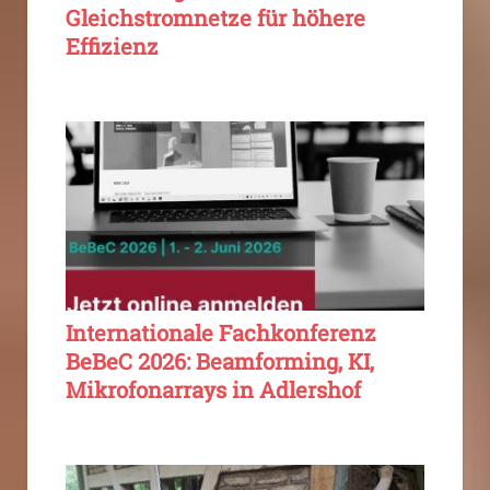
Gleichstromnetze für höhere
Effizienz
Internationale Fachkonferenz
BeBeC 2026: Beamforming, KI,
Mikrofonarrays in Adlershof