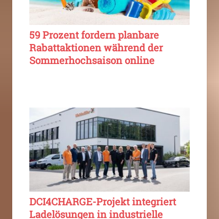
59 Prozent fordern planbare
Rabattaktionen während der
Sommerhochsaison online
DCI4CHARGE-Projekt integriert
Ladelösungen in industrielle