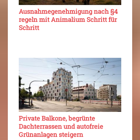
Ausnahmegenehmigung nach §4
regeln mit Animalium Schritt für
Schritt
Private Balkone, begrünte
Dachterrassen und autofreie
Grünanlagen steigern