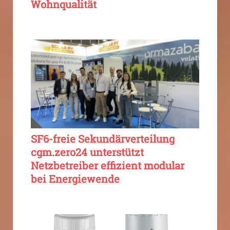
Wohnqualität
SF6-freie Sekundärverteilung
cgm.zero24 unterstützt
Netzbetreiber effizient modular
bei Energiewende