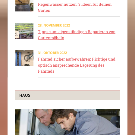
Regenwasser nutzen: 3 Ideen für deinen
Garten
28. NOVEMBER 2022
Tipps zum eigenständigen Reparieren von
Gartenmöbeln
31. OKTOBER 2022
Fahrrad sicher aufbewahren: Richtige und
optisch ansprechende Lagerung des
Fahrrads
HAUS