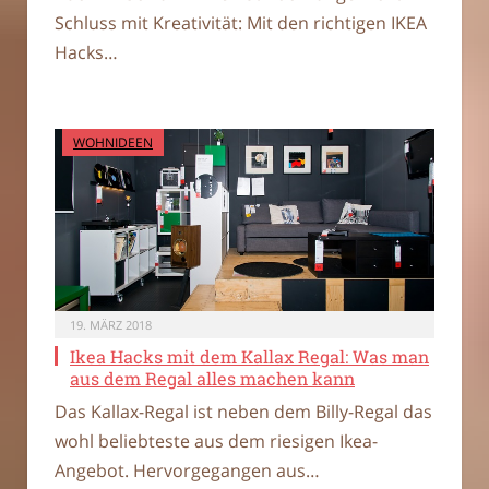
Schluss mit Kreativität: Mit den richtigen IKEA
Hacks…
WOHNIDEEN
19. MÄRZ 2018
Ikea Hacks mit dem Kallax Regal: Was man
aus dem Regal alles machen kann
Das Kallax-Regal ist neben dem Billy-Regal das
wohl beliebteste aus dem riesigen Ikea-
Angebot. Hervorgegangen aus…