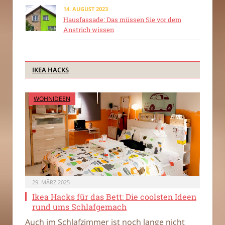
14. AUGUST 2023
Hausfassade: Das müssen Sie vor dem
Anstrich wissen
IKEA HACKS
WOHNIDEEN
29. MÄRZ 2025
Ikea Hacks für das Bett: Die coolsten Ideen
rund ums Schlafgemach
Auch im Schlafzimmer ist noch lange nicht