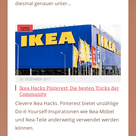
diesmal genauer unter…
TIPPS
20. DEZEMBER 2017
Ikea Hacks Pinterest: Die besten Tricks der
Community
Clevere Ikea Hacks. Pinterest bietet unzählige
Do-it-Yourself-Inspirationen wie Ikea-Möbel
und Ikea-Teile anderweitig verwendet werden
können.