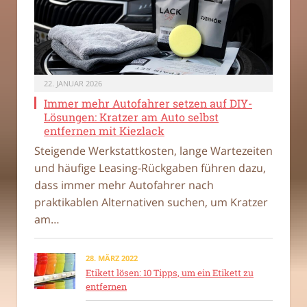
22. JANUAR 2026
Immer mehr Autofahrer setzen auf DIY-
Lösungen: Kratzer am Auto selbst
entfernen mit Kiezlack
Steigende Werkstattkosten, lange Wartezeiten
und häufige Leasing-Rückgaben führen dazu,
dass immer mehr Autofahrer nach
praktikablen Alternativen suchen, um Kratzer
am…
28. MÄRZ 2022
Etikett lösen: 10 Tipps, um ein Etikett zu
entfernen