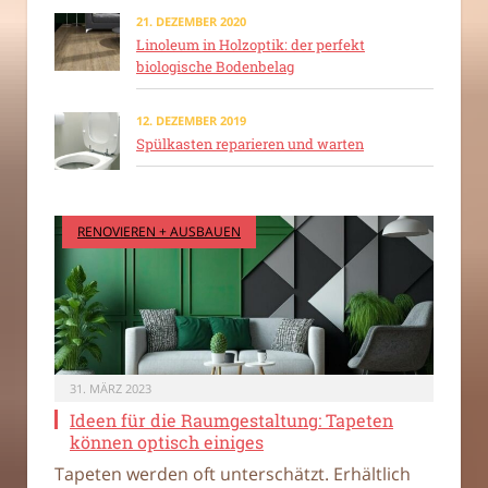
21. DEZEMBER 2020
Linoleum in Holzoptik: der perfekt
biologische Bodenbelag
12. DEZEMBER 2019
Spülkasten reparieren und warten
RENOVIEREN + AUSBAUEN
31. MÄRZ 2023
Ideen für die Raumgestaltung: Tapeten
können optisch einiges
Tapeten werden oft unterschätzt. Erhältlich