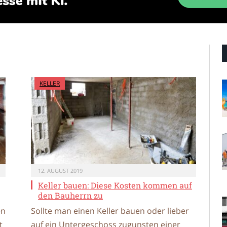
KELLER
12. AUGUST 2019
Keller bauen: Diese Kosten kommen auf
den Bauherrn zu
en
Sollte man einen Keller bauen oder lieber
t
auf ein Untergeschoss zugunsten einer