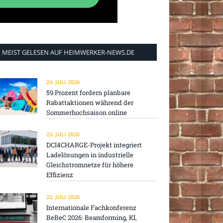
MEIST GELESEN AUF HEIMWERKER-NEWS.DE
24. JULI 2026
59 Prozent fordern planbare
Rabattaktionen während der
Sommerhochsaison online
23. JULI 2026
DCI4CHARGE-Projekt integriert
Ladelösungen in industrielle
Gleichstromnetze für höhere
Effizienz
22. JULI 2026
Internationale Fachkonferenz
BeBeC 2026: Beamforming, KI,