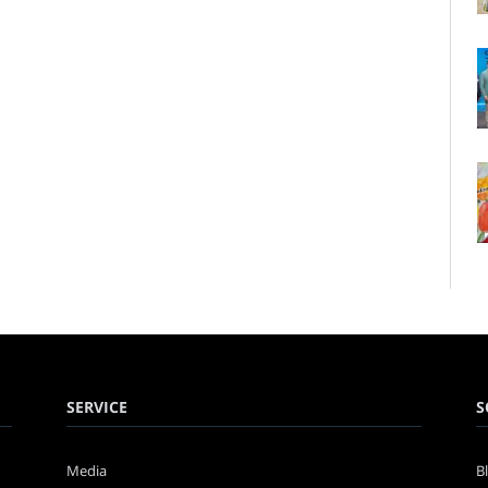
SERVICE
S
Media
B