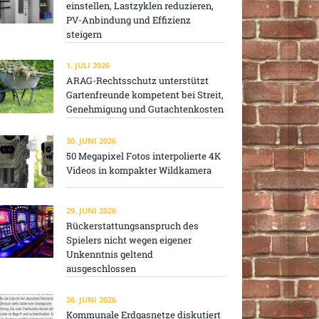
einstellen, Lastzyklen reduzieren,
PV-Anbindung und Effizienz
steigern
1. JULI 2026
ARAG-Rechtsschutz unterstützt
Gartenfreunde kompetent bei Streit,
Genehmigung und Gutachtenkosten
30. JUNI 2026
50 Megapixel Fotos interpolierte 4K
Videos in kompakter Wildkamera
29. JUNI 2026
Rückerstattungsanspruch des
Spielers nicht wegen eigener
Unkenntnis geltend
ausgeschlossen
26. JUNI 2026
Kommunale Erdgasnetze diskutiert