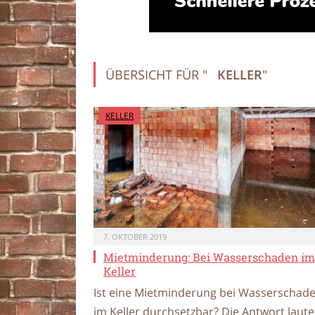
ÜBERSICHT FÜR "
KELLER
"
KELLER
7. OKTOBER 2019
Mietminderung: Bei Wasserschaden im
Keller
Ist eine Mietminderung bei Wasserschad
im Keller durchsetzbar? Die Antwort laute