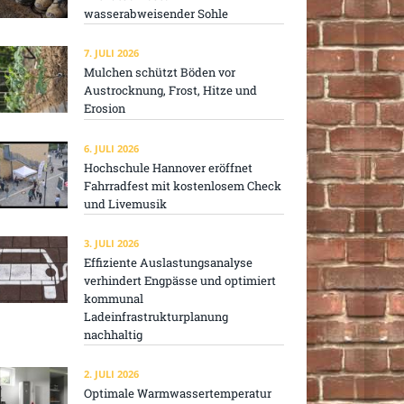
wasserabweisender Sohle
7. JULI 2026
Mulchen schützt Böden vor
Austrocknung, Frost, Hitze und
Erosion
6. JULI 2026
Hochschule Hannover eröffnet
Fahrradfest mit kostenlosem Check
und Livemusik
3. JULI 2026
Effiziente Auslastungsanalyse
verhindert Engpässe und optimiert
kommunal
Ladeinfrastrukturplanung
nachhaltig
2. JULI 2026
Optimale Warmwassertemperatur