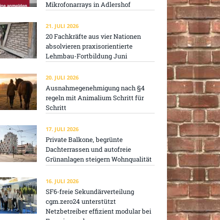
Mikrofonarrays in Adlershof
21. JULI 2026
20 Fachkräfte aus vier Nationen
absolvieren praxisorientierte
Lehmbau-Fortbildung Juni
20. JULI 2026
Ausnahmegenehmigung nach §4
regeln mit Animalium Schritt für
Schritt
17. JULI 2026
Private Balkone, begrünte
Dachterrassen und autofreie
Grünanlagen steigern Wohnqualität
16. JULI 2026
SF6-freie Sekundärverteilung
cgm.zero24 unterstützt
Netzbetreiber effizient modular bei