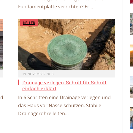
Fundamentplatte verzichten? Er…
KELLER
19. NOVEMBER 2018
Drainage verlegen: Schritt für Schritt
einfach erklärt
nd
In 6 Schritten eine Drainage verlegen und
das Haus vor Nässe schützen. Stabile
Drainagerohre leiten…