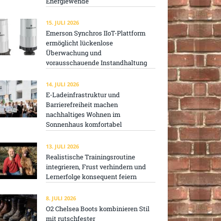
Energiewende
15. JULI 2026
Emerson Synchros IIoT-Plattform
ermöglicht lückenlose
Überwachung und
vorausschauende Instandhaltung
14. JULI 2026
E-Ladeinfrastruktur und
Barrierefreiheit machen
nachhaltiges Wohnen im
Sonnenhaus komfortabel
13. JULI 2026
Realistische Trainingsroutine
integrieren, Frust verhindern und
Lernerfolge konsequent feiern
8. JULI 2026
O2 Chelsea Boots kombinieren Stil
mit rutschfester