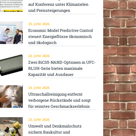
auf Konferenz unter Klimazielen
und Preissteigerungen
25. JUNI 2026
Economic Model Predictive Control
steuert Energieflüsse ökonomisch
und ökologisch
24. JUNI 2026
Zwei BiCS5-NAND-Optionen in UFC-
RLUH-Serie bieten maximale
Kapazität und Ausdauer
24. JUNI 2026
Ultraschallreinigung entfernt
verborgene Rückstände und sorgt
für reinstes Geschmackserlebnis
23. JUNI 2026
Umwelt und Denkmalschutz
sichern Baukultur und