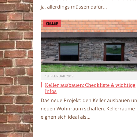
ja, allerdings müssen dafür…
KELLER
18. FEBRUAR 2019
Keller ausbauen: Checkliste & wichtige
Infos
Das neue Projekt: den Keller ausbauen u
neuen Wohnraum schaffen. Kellerräume
eignen sich ideal als…