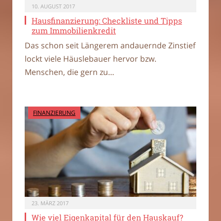
10. AUGUST 2017
Hausfinanzierung: Checkliste und Tipps
zum Immobilienkredit
Das schon seit Längerem andauernde Zinstief
lockt viele Häuslebauer hervor bzw.
Menschen, die gern zu…
FINANZIERUNG
23. MÄRZ 2017
Wie viel Eigenkapital für den Hauskauf?