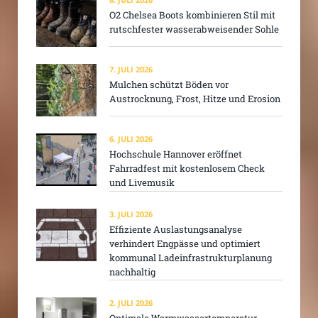
O2 Chelsea Boots kombinieren Stil mit
rutschfester wasserabweisender Sohle
7. JULI 2026
Mulchen schützt Böden vor
Austrocknung, Frost, Hitze und Erosion
6. JULI 2026
Hochschule Hannover eröffnet
Fahrradfest mit kostenlosem Check
und Livemusik
3. JULI 2026
Effiziente Auslastungsanalyse
verhindert Engpässe und optimiert
kommunal Ladeinfrastrukturplanung
nachhaltig
2. JULI 2026
Optimale Warmwassertemperatur