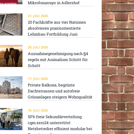
Mikrofonarrays in Adlershof
21. JULI 2026
20 Fachkräfte aus vier Nationen
absolvieren praxisorientierte
Lehmbau-Fortbildung Juni
20. JULI 2026
Ausnahmegenehmigung nach §4
regeln mit Animalium Schritt für
Schritt
17. JULI 2026
Private Balkone, begrünte
Dachterrassen und autofreie
Grünanlagen steigern Wohnqualität
16. JULI 2026
SF6-freie Sekundärverteilung
cgm.zero24 unterstützt
Netzbetreiber effizient modular bei