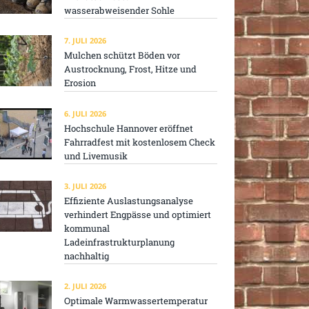
wasserabweisender Sohle
7. JULI 2026
Mulchen schützt Böden vor
Austrocknung, Frost, Hitze und
Erosion
6. JULI 2026
Hochschule Hannover eröffnet
Fahrradfest mit kostenlosem Check
und Livemusik
3. JULI 2026
Effiziente Auslastungsanalyse
verhindert Engpässe und optimiert
kommunal
Ladeinfrastrukturplanung
nachhaltig
2. JULI 2026
Optimale Warmwassertemperatur