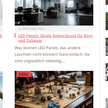
18. SEPTEMBER 2023
nd
LED Panels: Ideale Beleuchtung für Büro
und Zuhause
Was können LED Panels, das andere
Leuchten nicht können? Ganz einfach: Sie
sind unglaublich vielseitig,…
MÖBEL