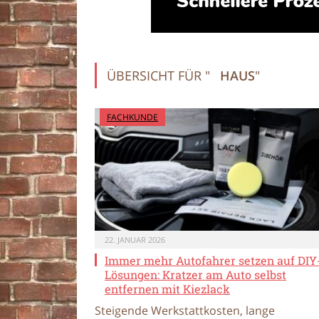
ÜBERSICHT FÜR "
HAUS
"
FACHKUNDE
22. JANUAR 2026
Immer mehr Autofahrer setzen auf DIY
Lösungen: Kratzer am Auto selbst
entfernen mit Kiezlack
Steigende Werkstattkosten, lange