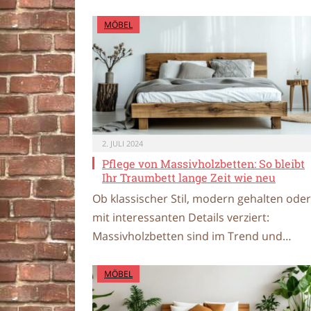
MÖBEL
2. JULI 2024
Pflege von Massivholzbetten: So bleibt
Ihr Traumbett lange Zeit wie neu
Ob klassischer Stil, modern gehalten oder
mit interessanten Details verziert:
Massivholzbetten sind im Trend und…
MÖBEL