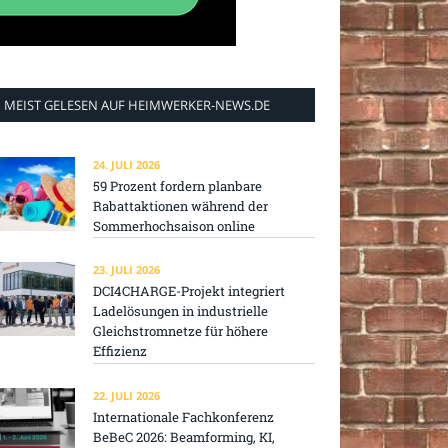
MEIST GELESEN AUF HEIMWERKER-NEWS.DE
24. JULI 2026
59 Prozent fordern planbare
Rabattaktionen während der
Sommerhochsaison online
23. JULI 2026
DCI4CHARGE-Projekt integriert
Ladelösungen in industrielle
Gleichstromnetze für höhere
Effizienz
22. JULI 2026
Internationale Fachkonferenz
BeBeC 2026: Beamforming, KI,