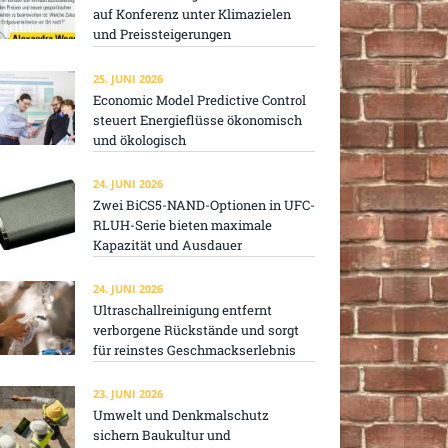
auf Konferenz unter Klimazielen
und Preissteigerungen
25. JUNI 2026
Economic Model Predictive Control
steuert Energieflüsse ökonomisch
und ökologisch
24. JUNI 2026
Zwei BiCS5-NAND-Optionen in UFC-
RLUH-Serie bieten maximale
Kapazität und Ausdauer
24. JUNI 2026
Ultraschallreinigung entfernt
verborgene Rückstände und sorgt
für reinstes Geschmackserlebnis
23. JUNI 2026
Umwelt und Denkmalschutz
sichern Baukultur und