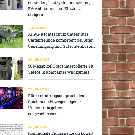
einstellen, Lastzyklen reduzieren,
PV-Anbindung und Effizienz
steigern
1. JULI 2026
ARAG-Rechtsschutz unterstützt
Gartenfreunde kompetent bei Streit,
Genehmigung und Gutachtenkosten
30. JUNI 2026
50 Megapixel Fotos interpolierte 4K
Videos in kompakter Wildkamera
29. JUNI 2026
Rückerstattungsanspruch des
Spielers nicht wegen eigener
Unkenntnis geltend
ausgeschlossen
26. JUNI 2026
Kommunale Erdgasnetze diskutiert