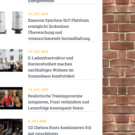
Energiewende
15. JULI 2026
Emerson Synchros IIoT-Plattform
ermöglicht lückenlose
Überwachung und
vorausschauende Instandhaltung
14. JULI 2026
E-Ladeinfrastruktur und
Barrierefreiheit machen
nachhaltiges Wohnen im
Sonnenhaus komfortabel
13. JULI 2026
Realistische Trainingsroutine
integrieren, Frust verhindern und
Lernerfolge konsequent feiern
8. JULI 2026
O2 Chelsea Boots kombinieren Stil
mit rutschfester