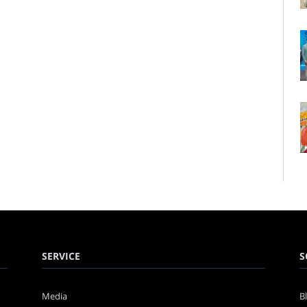
SERVICE
S
Media
B