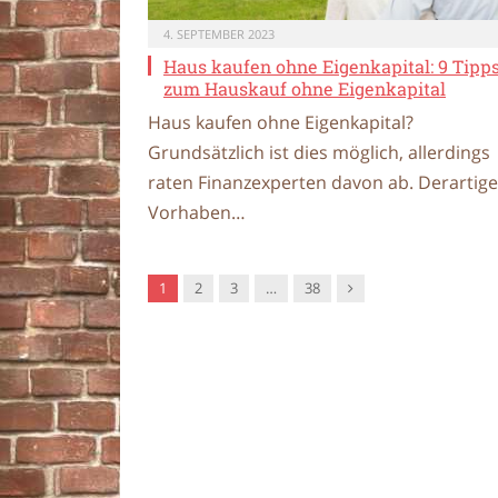
4. SEPTEMBER 2023
Haus kaufen ohne Eigenkapital: 9 Tipp
zum Hauskauf ohne Eigenkapital
Haus kaufen ohne Eigenkapital?
Grundsätzlich ist dies möglich, allerdings
raten Finanzexperten davon ab. Derartige
Vorhaben…
Nachfolger
1
2
3
…
38