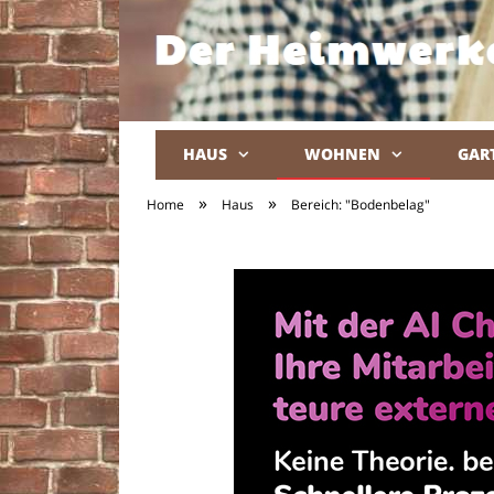
HAUS
WOHNEN
GAR
»
»
Home
Haus
Bereich: "Bodenbelag"