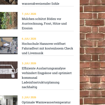
wasserabweisender Sohle
7. JULI 2026
Mulchen schützt Böden vor
Austrocknung, Frost, Hitze und
Erosion
6. JULI 2026
Hochschule Hannover eröffnet
Fahrradfest mit kostenlosem Check
und Livemusik
3. JULI 2026
Effiziente Auslastungsanalyse
verhindert Engpässe und optimiert
kommunal
Ladeinfrastrukturplanung
nachhaltig
2. JULI 2026
Optimale Warmwassertemperatur