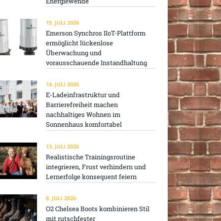
Energiewende
15. JULI 2026
Emerson Synchros IIoT-Plattform
ermöglicht lückenlose
Überwachung und
vorausschauende Instandhaltung
14. JULI 2026
E-Ladeinfrastruktur und
Barrierefreiheit machen
nachhaltiges Wohnen im
Sonnenhaus komfortabel
13. JULI 2026
Realistische Trainingsroutine
integrieren, Frust verhindern und
Lernerfolge konsequent feiern
8. JULI 2026
O2 Chelsea Boots kombinieren Stil
mit rutschfester