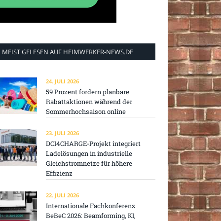
MEIST GELESEN AUF HEIMWERKER-NEWS.DE
24. JULI 2026
59 Prozent fordern planbare
Rabattaktionen während der
Sommerhochsaison online
23. JULI 2026
DCI4CHARGE-Projekt integriert
Ladelösungen in industrielle
Gleichstromnetze für höhere
Effizienz
22. JULI 2026
Internationale Fachkonferenz
BeBeC 2026: Beamforming, KI,