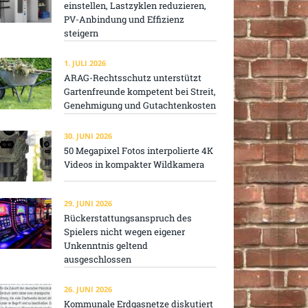
einstellen, Lastzyklen reduzieren,
PV-Anbindung und Effizienz
steigern
1. JULI 2026
ARAG-Rechtsschutz unterstützt
Gartenfreunde kompetent bei Streit,
Genehmigung und Gutachtenkosten
30. JUNI 2026
50 Megapixel Fotos interpolierte 4K
Videos in kompakter Wildkamera
29. JUNI 2026
Rückerstattungsanspruch des
Spielers nicht wegen eigener
Unkenntnis geltend
ausgeschlossen
26. JUNI 2026
Kommunale Erdgasnetze diskutiert