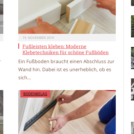
19. NOVEMBER 2019
Fußleisten kleben: Moderne
Klebetechniken für schöne Fußböden
r
Ein Fußboden braucht einen Abschluss zur
Wand hin. Dabei ist es unerheblich, ob es
sich…
BODENBELAG