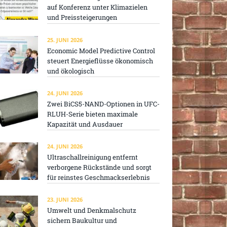
auf Konferenz unter Klimazielen
und Preissteigerungen
25. JUNI 2026
Economic Model Predictive Control
steuert Energieflüsse ökonomisch
und ökologisch
24. JUNI 2026
Zwei BiCS5-NAND-Optionen in UFC-
RLUH-Serie bieten maximale
Kapazität und Ausdauer
24. JUNI 2026
Ultraschallreinigung entfernt
verborgene Rückstände und sorgt
für reinstes Geschmackserlebnis
23. JUNI 2026
Umwelt und Denkmalschutz
sichern Baukultur und