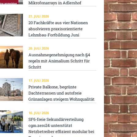
Mikrofonarrays in Adlershof
21. JULI 2026
20 Fachkräfte aus vier Nationen
absolvieren praxisorientierte
Lehmbau-Fortbildung Juni
20. JULI 2026
Ausnahmegenehmigung nach §4
regeln mit Animalium Schritt für
Schritt
17. JULI 2026
Private Balkone, begrünte
Dachterrassen und autofreie
Grünanlagen steigern Wohnqualität
16. JULI 2026
SF6-freie Sekundärverteilung
cgm.zero24 unterstützt
Netzbetreiber effizient modular bei