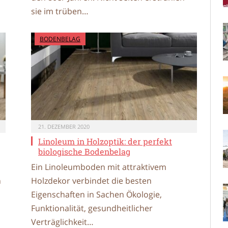
sie im trüben…
BODENBELAG
21. DEZEMBER 2020
Linoleum in Holzoptik: der perfekt
biologische Bodenbelag
Ein Linoleumboden mit attraktivem
n
Holzdekor verbindet die besten
Eigenschaften in Sachen Ökologie,
Funktionalität, gesundheitlicher
Verträglichkeit…