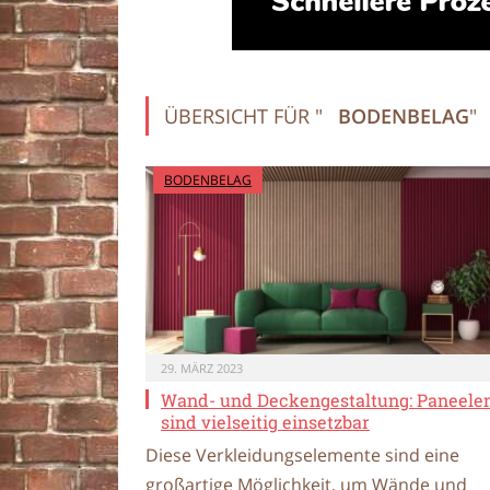
ÜBERSICHT FÜR "
BODENBELAG
"
BODENBELAG
29. MÄRZ 2023
Wand- und Deckengestaltung: Paneele
sind vielseitig einsetzbar
Diese Verkleidungselemente sind eine
großartige Möglichkeit, um Wände und