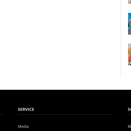
SERVICE
S
Media
B