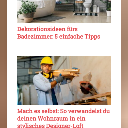
Dekorationsideen fürs
Badezimmer: 5 einfache Tipps
Mach es selbst: So verwandelst du
deinen Wohnraum in ein
stylisches Designer-Loft