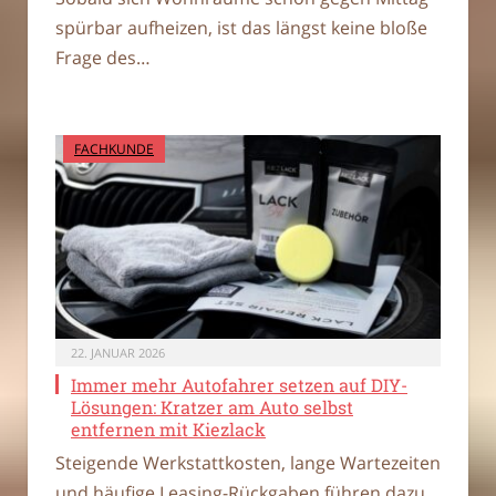
spürbar aufheizen, ist das längst keine bloße
Frage des…
FACHKUNDE
22. JANUAR 2026
Immer mehr Autofahrer setzen auf DIY-
Lösungen: Kratzer am Auto selbst
entfernen mit Kiezlack
Steigende Werkstattkosten, lange Wartezeiten
und häufige Leasing-Rückgaben führen dazu,