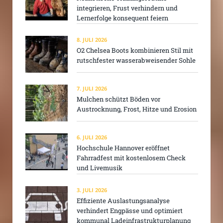
integrieren, Frust verhindern und
Lernerfolge konsequent feiern
8. JULI 2026
O2 Chelsea Boots kombinieren Stil mit
rutschfester wasserabweisender Sohle
7. JULI 2026
Mulchen schützt Böden vor
Austrocknung, Frost, Hitze und Erosion
6. JULI 2026
Hochschule Hannover eröffnet
Fahrradfest mit kostenlosem Check
und Livemusik
3. JULI 2026
Effiziente Auslastungsanalyse
verhindert Engpässe und optimiert
kommunal Ladeinfrastrukturplanung