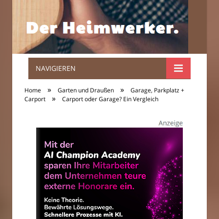
NAVIGIEREN
Der
»
»
Home
Garten und Draußen
Garage, Parkplatz +
»
Heimwerker.
Carport
Carport oder Garage? Ein Vergleich