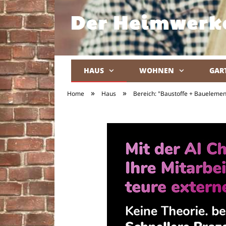
HAUS
WOHNEN
GAR
»
»
Home
Haus
Bereich: "Baustoffe + Bauelemen