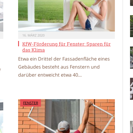
16. MÄRZ 2020
KfW-Förderung für Fenster: Sparen für
das Klima
Etwa ein Drittel der Fassadenfläche eines
Gebäudes besteht aus Fenstern und
f
darüber entweicht etwa 40…
FENSTER