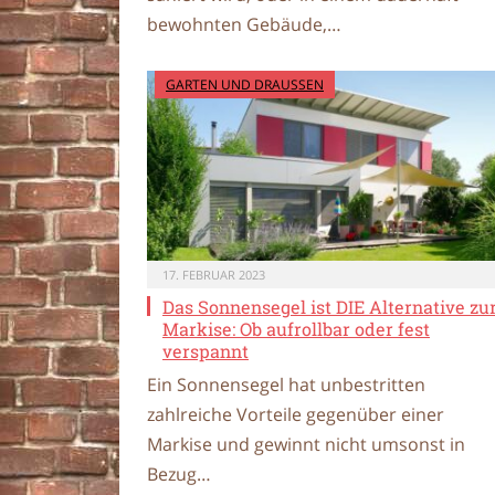
bewohnten Gebäude,…
GARTEN UND DRAUSSEN
17. FEBRUAR 2023
Das Sonnensegel ist DIE Alternative zu
Markise: Ob aufrollbar oder fest
verspannt
Ein Sonnensegel hat unbestritten
zahlreiche Vorteile gegenüber einer
Markise und gewinnt nicht umsonst in
Bezug…