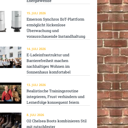
Energiewende
15. JULI 2026
Emerson Synchros IIoT-Plattform
ermöglicht lückenlose
Überwachung und
vorausschauende Instandhaltung
14. JULI 2026
E-Ladeinfrastruktur und
Barrierefreiheit machen
nachhaltiges Wohnen im
Sonnenhaus komfortabel
13. JULI 2026
Realistische Trainingsroutine
integrieren, Frust verhindern und
Lernerfolge konsequent feiern
8. JULI 2026
O2 Chelsea Boots kombinieren Stil
mit rutschfester