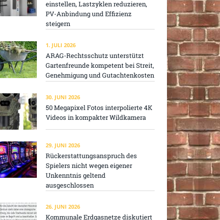
einstellen, Lastzyklen reduzieren,
PV-Anbindung und Effizienz
steigern
1. JULI 2026
ARAG-Rechtsschutz unterstützt
Gartenfreunde kompetent bei Streit,
Genehmigung und Gutachtenkosten
30. JUNI 2026
50 Megapixel Fotos interpolierte 4K
Videos in kompakter Wildkamera
29. JUNI 2026
Rückerstattungsanspruch des
Spielers nicht wegen eigener
Unkenntnis geltend
ausgeschlossen
26. JUNI 2026
Kommunale Erdgasnetze diskutiert