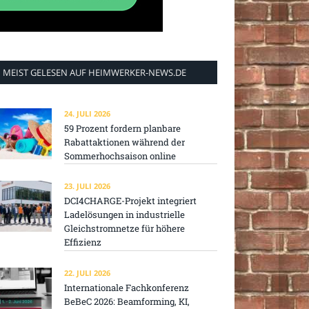
MEIST GELESEN AUF HEIMWERKER-NEWS.DE
24. JULI 2026
59 Prozent fordern planbare
Rabattaktionen während der
Sommerhochsaison online
23. JULI 2026
DCI4CHARGE-Projekt integriert
Ladelösungen in industrielle
Gleichstromnetze für höhere
Effizienz
22. JULI 2026
Internationale Fachkonferenz
BeBeC 2026: Beamforming, KI,