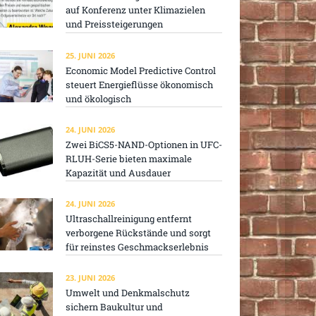
auf Konferenz unter Klimazielen
und Preissteigerungen
25. JUNI 2026
Economic Model Predictive Control
steuert Energieflüsse ökonomisch
und ökologisch
24. JUNI 2026
Zwei BiCS5-NAND-Optionen in UFC-
RLUH-Serie bieten maximale
Kapazität und Ausdauer
24. JUNI 2026
Ultraschallreinigung entfernt
verborgene Rückstände und sorgt
für reinstes Geschmackserlebnis
23. JUNI 2026
Umwelt und Denkmalschutz
sichern Baukultur und