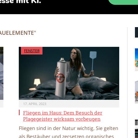
BAUELEMENTE
"
FENSTER
17. APRIL 2023
Fliegen im Haus: Dem Besuch der
Plagegeister wirksam vorbeugen
Fliegen sind in der Natur wichtig. Sie gelten
als Bestäuber und zersetzen organisches