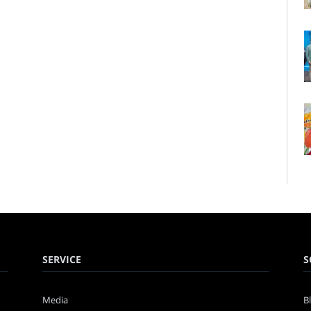
SERVICE
S
Media
B