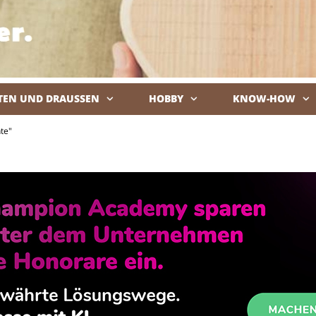
TEN UND DRAUSSEN
HOBBY
KNOW-HOW
De
te"