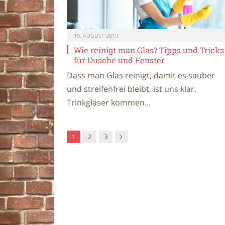
19. AUGUST 2019
Wie reinigt man Glas? Tipps und Tricks
für Dusche und Fenster
Dass man Glas reinigt, damit es sauber
und streifenfrei bleibt, ist uns klar.
Trinkgläser kommen…
Nachfolger
1
2
3