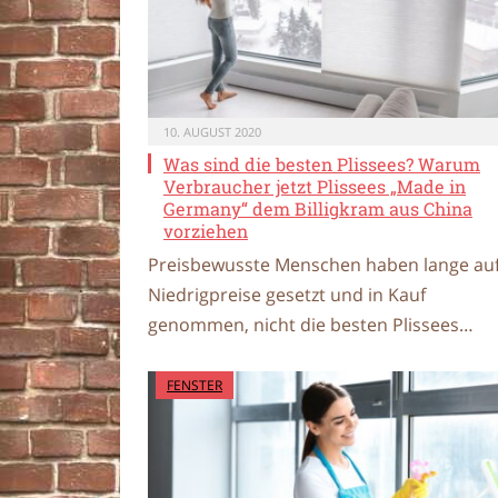
10. AUGUST 2020
Was sind die besten Plissees? Warum
Verbraucher jetzt Plissees „Made in
Germany“ dem Billigkram aus China
vorziehen
Preisbewusste Menschen haben lange au
Niedrigpreise gesetzt und in Kauf
genommen, nicht die besten Plissees…
FENSTER