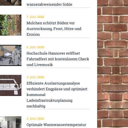
wasserabweisender Sohle
7. JULI 2026
Mulchen schützt Böden vor
Austrocknung, Frost, Hitze und
Erosion
6. JULI 2026
Hochschule Hannover eröffnet
Fahrradfest mit kostenlosem Check
und Livemusik
3. JULI 2026
Effiziente Auslastungsanalyse
verhindert Engpässe und optimiert
kommunal
Ladeinfrastrukturplanung
nachhaltig
2. JULI 2026
Optimale Warmwassertemperatur