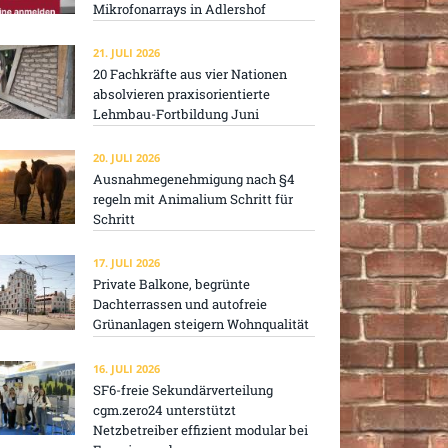
Mikrofonarrays in Adlershof
21. JULI 2026
20 Fachkräfte aus vier Nationen
absolvieren praxisorientierte
Lehmbau-Fortbildung Juni
20. JULI 2026
Ausnahmegenehmigung nach §4
regeln mit Animalium Schritt für
Schritt
17. JULI 2026
Private Balkone, begrünte
Dachterrassen und autofreie
Grünanlagen steigern Wohnqualität
16. JULI 2026
SF6-freie Sekundärverteilung
cgm.zero24 unterstützt
Netzbetreiber effizient modular bei