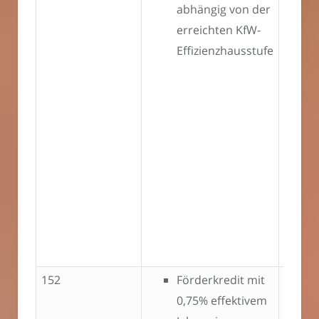
abhängig von der
erreichten KfW-
Effizienzhausstufe
152
Förderkredit mit
Sanier
0,75% effektivem
energ