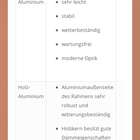
Aluminium
sehr leicht
vie
bei
stabil
sch
Hol
wetterbeständig
Kun
wartungsfrei
dop
moderne Optik
wie
Kun
Holz-
Aluminiumaußenseite
Im 
Aluminium
des Rahmens sehr
imm
robust und
teu
witterungsbeständig
ode
Al
Holzkern besitzt gute
Dämmeigenschaften