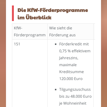
Die KfW-Förderprogramme
im Überblick
KfW-
Wie sieht die
Was wi
Förderprogramm
Förderung aus
151
Förderkredit mit
Sanie
0,75 % effektivem
Besta
Jahreszins,
Sie da
maximale
folge
Kreditsumme
Effizi
120.000 Euro
erreic
Tilgungszuschuss
bis zu 48.000 Euro
je Wohneinheit