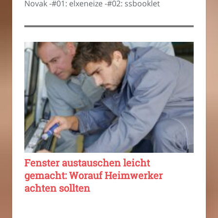
Novak -#01: elxeneize -#02: ssbooklet
Fenster austauschen leicht
gemacht: Worauf Heimwerker
achten sollten