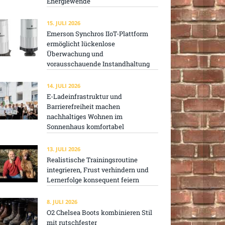
Energiewende
15. JULI 2026
Emerson Synchros IIoT-Plattform
ermöglicht lückenlose
Überwachung und
vorausschauende Instandhaltung
14. JULI 2026
E-Ladeinfrastruktur und
Barrierefreiheit machen
nachhaltiges Wohnen im
Sonnenhaus komfortabel
13. JULI 2026
Realistische Trainingsroutine
integrieren, Frust verhindern und
Lernerfolge konsequent feiern
8. JULI 2026
O2 Chelsea Boots kombinieren Stil
mit rutschfester