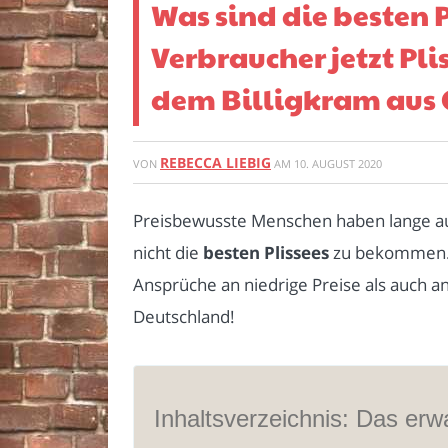
Was sind die besten 
Verbraucher jetzt Pl
dem Billigkram aus 
REBECCA LIEBIG
VON
AM
10. AUGUST 2020
Preisbewusste Menschen haben lange au
nicht die
besten Plissees
zu bekommen. J
Ansprüche an niedrige Preise als auch 
Deutschland!
Inhaltsverzeichnis: Das erwa