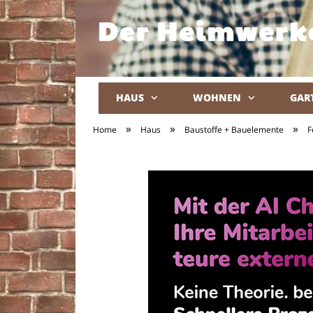
HAUS
WOHNEN
GAR
»
»
»
Home
Haus
Baustoffe + Bauelemente
F