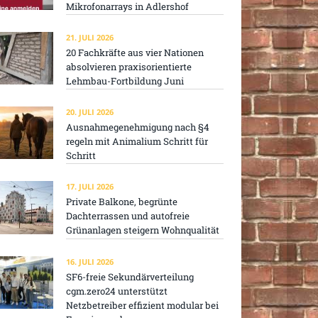
Mikrofonarrays in Adlershof
21. JULI 2026
20 Fachkräfte aus vier Nationen
absolvieren praxisorientierte
Lehmbau-Fortbildung Juni
20. JULI 2026
Ausnahmegenehmigung nach §4
regeln mit Animalium Schritt für
Schritt
17. JULI 2026
Private Balkone, begrünte
Dachterrassen und autofreie
Grünanlagen steigern Wohnqualität
16. JULI 2026
SF6-freie Sekundärverteilung
cgm.zero24 unterstützt
Netzbetreiber effizient modular bei