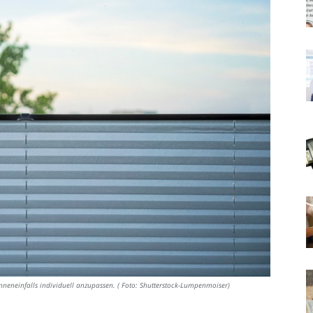
onneneinfalls individuell anzupassen. ( Foto: Shutterstock-Lumpenmoiser)