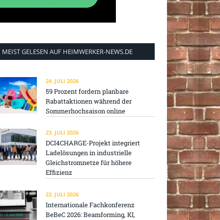
MEIST GELESEN AUF HEIMWERKER-NEWS.DE
24. JULI 2026
59 Prozent fordern planbare
Rabattaktionen während der
Sommerhochsaison online
23. JULI 2026
DCI4CHARGE-Projekt integriert
Ladelösungen in industrielle
Gleichstromnetze für höhere
Effizienz
22. JULI 2026
Internationale Fachkonferenz
BeBeC 2026: Beamforming, KI,