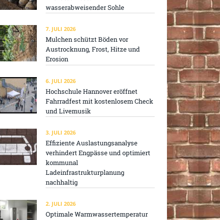
wasserabweisender Sohle
7. JULI 2026
Mulchen schützt Böden vor
Austrocknung, Frost, Hitze und
Erosion
6. JULI 2026
Hochschule Hannover eröffnet
Fahrradfest mit kostenlosem Check
und Livemusik
3. JULI 2026
Effiziente Auslastungsanalyse
verhindert Engpässe und optimiert
kommunal
Ladeinfrastrukturplanung
nachhaltig
2. JULI 2026
Optimale Warmwassertemperatur