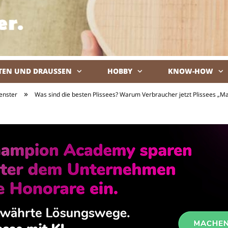
TEN UND DRAUSSEN
HOBBY
KNOW-HOW
De
»
enster
Was sind die besten Plissees? Warum Verbraucher jetzt Plissees „M