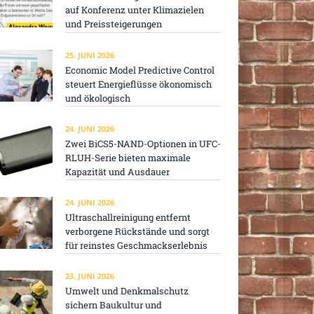
auf Konferenz unter Klimazielen
und Preissteigerungen
25. JUNI 2026
Economic Model Predictive Control
steuert Energieflüsse ökonomisch
und ökologisch
24. JUNI 2026
Zwei BiCS5-NAND-Optionen in UFC-
RLUH-Serie bieten maximale
Kapazität und Ausdauer
24. JUNI 2026
Ultraschallreinigung entfernt
verborgene Rückstände und sorgt
für reinstes Geschmackserlebnis
23. JUNI 2026
Umwelt und Denkmalschutz
sichern Baukultur und