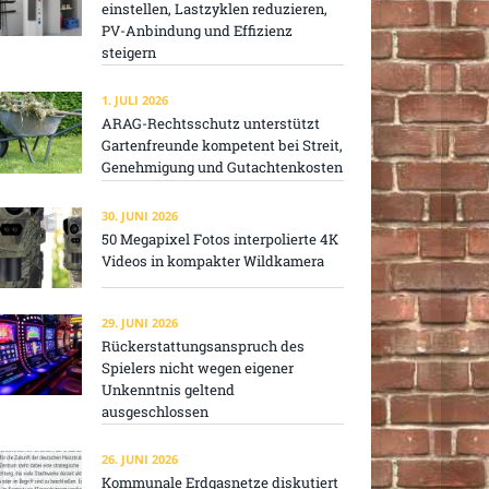
einstellen, Lastzyklen reduzieren,
PV-Anbindung und Effizienz
steigern
1. JULI 2026
ARAG-Rechtsschutz unterstützt
Gartenfreunde kompetent bei Streit,
Genehmigung und Gutachtenkosten
30. JUNI 2026
50 Megapixel Fotos interpolierte 4K
Videos in kompakter Wildkamera
29. JUNI 2026
Rückerstattungsanspruch des
Spielers nicht wegen eigener
Unkenntnis geltend
ausgeschlossen
26. JUNI 2026
Kommunale Erdgasnetze diskutiert