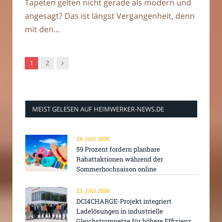
Tapeten gelten nicht gerade als modern und
angesagt? Das ist längst Vergangenheit, denn
mit den…
Nachfolger
1
2
MEIST GELESEN AUF HEIMWERKER-NEWS.DE
24. JULI 2026
59 Prozent fordern planbare
Rabattaktionen während der
Sommerhochsaison online
23. JULI 2026
DCI4CHARGE-Projekt integriert
Ladelösungen in industrielle
Gleichstromnetze für höhere Effizienz