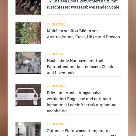
O2 Chelsea Boots kombinieren Stil mit
rutschfester wasserabweisender Sohle
7. JULI 2026
Mulchen schützt Böden vor
Austrocknung, Frost, Hitze und Erosion
6. JULI 2026
Hochschule Hannover eröffnet
Fahrradfest mit kostenlosem Check
und Livemusik
3. JULI 2026
Effiziente Auslastungsanalyse
verhindert Engpässe und optimiert
kommunal Ladeinfrastrukturplanung
nachhaltig
2. JULI 2026
Optimale Warmwassertemperatur