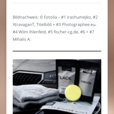
Bildnachweis: © Fotolia – #1 irashumejko, #2
XtravaganT, Titelbild + #3 Photographee.eu,
#4 Wilm Ihlenfeld, #5 fischer-cg.de, #6 + #7
Mihalis A.