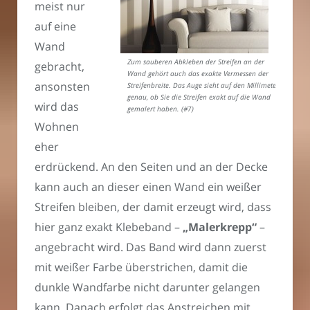
meist nur
auf eine
Wand
Zum sauberen Abkleben der Streifen an der
gebracht,
Wand gehört auch das exakte Vermessen der
ansonsten
Streifenbreite. Das Auge sieht auf den Millimeter
genau, ob Sie die Streifen exakt auf die Wand
wird das
gemalert haben. (#7)
Wohnen
eher
erdrückend. An den Seiten und an der Decke
kann auch an dieser einen Wand ein weißer
Streifen bleiben, der damit erzeugt wird, dass
hier ganz exakt Klebeband –
„Malerkrepp“
–
angebracht wird. Das Band wird dann zuerst
mit weißer Farbe überstrichen, damit die
dunkle Wandfarbe nicht darunter gelangen
kann. Danach erfolgt das Anstreichen mit