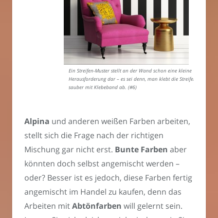
Ein Streifen-Muster stellt an der Wand schon eine kleine
Herausforderung dar – es sei denn, man klebt die Streifen
sauber mit Klebeband ab. (#6)
Alpina
und anderen weißen Farben arbeiten,
stellt sich die Frage nach der richtigen
Mischung gar nicht erst.
Bunte Farben
aber
könnten doch selbst angemischt werden –
oder? Besser ist es jedoch, diese Farben fertig
angemischt im Handel zu kaufen, denn das
Arbeiten mit
Abtönfarben
will gelernt sein.