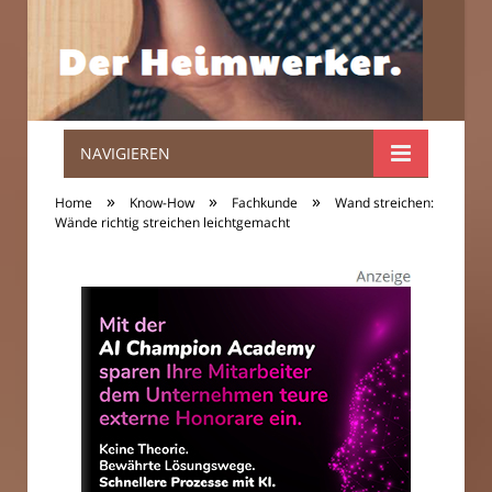
NAVIGIEREN
Der
»
»
»
Home
Know-How
Fachkunde
Wand streichen:
Heimwerker.
Wände richtig streichen leichtgemacht