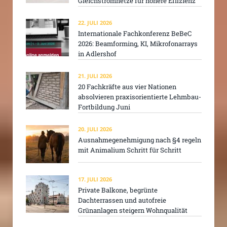
Gleichstromnetze für höhere Effizienz
22. JULI 2026
Internationale Fachkonferenz BeBeC
2026: Beamforming, KI, Mikrofonarrays
in Adlershof
21. JULI 2026
20 Fachkräfte aus vier Nationen
absolvieren praxisorientierte Lehmbau-
Fortbildung Juni
20. JULI 2026
Ausnahmegenehmigung nach §4 regeln
mit Animalium Schritt für Schritt
17. JULI 2026
Private Balkone, begrünte
Dachterrassen und autofreie
Grünanlagen steigern Wohnqualität