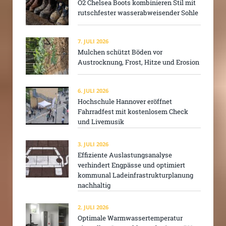
O2 Chelsea Boots kombinieren Stil mit
rutschfester wasserabweisender Sohle
7. JULI 2026
Mulchen schützt Böden vor
Austrocknung, Frost, Hitze und Erosion
6. JULI 2026
Hochschule Hannover eröffnet
Fahrradfest mit kostenlosem Check
und Livemusik
3. JULI 2026
Effiziente Auslastungsanalyse
verhindert Engpässe und optimiert
kommunal Ladeinfrastrukturplanung
nachhaltig
2. JULI 2026
Optimale Warmwassertemperatur