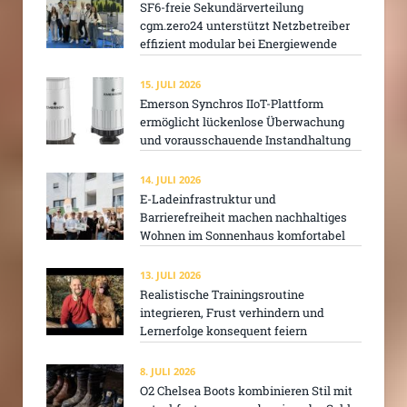
SF6-freie Sekundärverteilung
cgm.zero24 unterstützt Netzbetreiber
effizient modular bei Energiewende
15. JULI 2026
Emerson Synchros IIoT-Plattform
ermöglicht lückenlose Überwachung
und vorausschauende Instandhaltung
14. JULI 2026
E-Ladeinfrastruktur und
Barrierefreiheit machen nachhaltiges
Wohnen im Sonnenhaus komfortabel
13. JULI 2026
Realistische Trainingsroutine
integrieren, Frust verhindern und
Lernerfolge konsequent feiern
8. JULI 2026
O2 Chelsea Boots kombinieren Stil mit