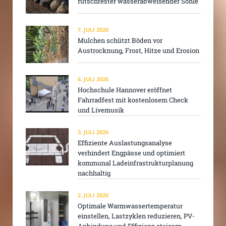
rutschfester wasserabweisender Sohle
7. JULI 2026
Mulchen schützt Böden vor
Austrocknung, Frost, Hitze und Erosion
6. JULI 2026
Hochschule Hannover eröffnet
Fahrradfest mit kostenlosem Check
und Livemusik
3. JULI 2026
Effiziente Auslastungsanalyse
verhindert Engpässe und optimiert
kommunal Ladeinfrastrukturplanung
nachhaltig
2. JULI 2026
Optimale Warmwassertemperatur
einstellen, Lastzyklen reduzieren, PV-