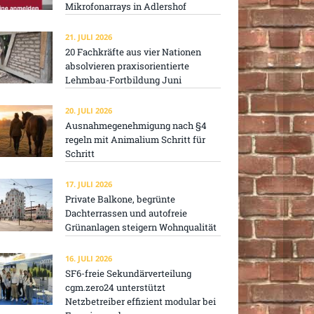
Mikrofonarrays in Adlershof
21. JULI 2026
20 Fachkräfte aus vier Nationen
absolvieren praxisorientierte
Lehmbau-Fortbildung Juni
20. JULI 2026
Ausnahmegenehmigung nach §4
regeln mit Animalium Schritt für
Schritt
17. JULI 2026
Private Balkone, begrünte
Dachterrassen und autofreie
Grünanlagen steigern Wohnqualität
16. JULI 2026
SF6-freie Sekundärverteilung
cgm.zero24 unterstützt
Netzbetreiber effizient modular bei