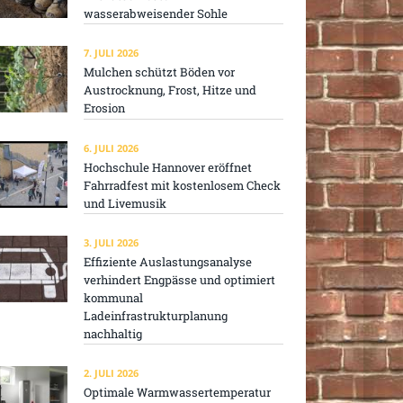
wasserabweisender Sohle
7. JULI 2026
Mulchen schützt Böden vor
Austrocknung, Frost, Hitze und
Erosion
6. JULI 2026
Hochschule Hannover eröffnet
Fahrradfest mit kostenlosem Check
und Livemusik
3. JULI 2026
Effiziente Auslastungsanalyse
verhindert Engpässe und optimiert
kommunal
Ladeinfrastrukturplanung
nachhaltig
2. JULI 2026
Optimale Warmwassertemperatur