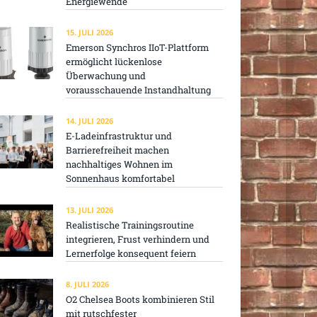
Energiewende
15. JULI 2026
Emerson Synchros IIoT-Plattform
ermöglicht lückenlose
Überwachung und
vorausschauende Instandhaltung
14. JULI 2026
E-Ladeinfrastruktur und
Barrierefreiheit machen
nachhaltiges Wohnen im
Sonnenhaus komfortabel
13. JULI 2026
Realistische Trainingsroutine
integrieren, Frust verhindern und
Lernerfolge konsequent feiern
8. JULI 2026
O2 Chelsea Boots kombinieren Stil
mit rutschfester