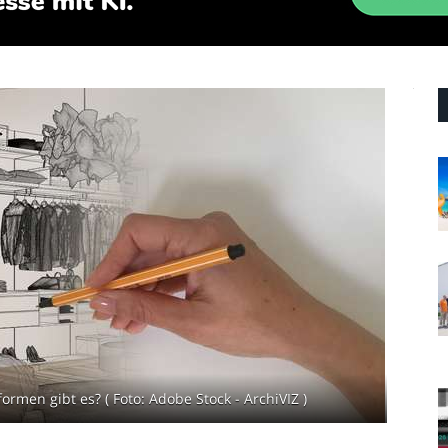
men gibt es? ( Foto: Adobe Stock - ArchiVIZ )