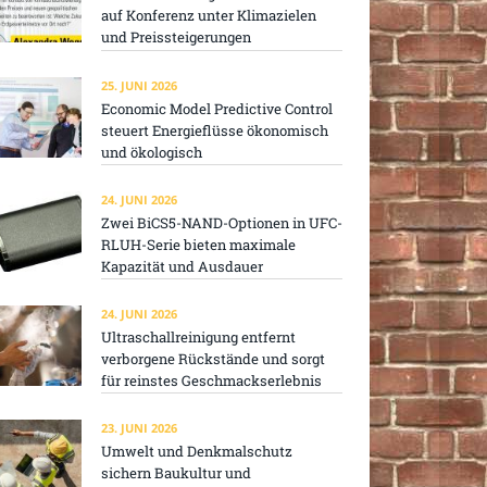
auf Konferenz unter Klimazielen
und Preissteigerungen
25. JUNI 2026
Economic Model Predictive Control
steuert Energieflüsse ökonomisch
und ökologisch
24. JUNI 2026
Zwei BiCS5-NAND-Optionen in UFC-
RLUH-Serie bieten maximale
Kapazität und Ausdauer
24. JUNI 2026
Ultraschallreinigung entfernt
verborgene Rückstände und sorgt
für reinstes Geschmackserlebnis
23. JUNI 2026
Umwelt und Denkmalschutz
sichern Baukultur und