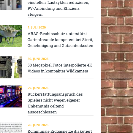
einstellen, Lastzyklen reduzieren,
PV-Anbindung und Effizienz
steigern
1. JULI 2026
ARAG-Rechtsschutz unterstützt
Gartenfreunde kompetent bei Streit,
Genehmigung und Gutachtenkosten
30. JUNI 2026
50 Megapixel Fotos interpolierte 4K
Videos in kompakter Wildkamera
29. JUNI 2026
Rückerstattungsanspruch des
Spielers nicht wegen eigener
Unkenntnis geltend
ausgeschlossen
26. JUNI 2026
Kommunale Erdgasnetze diskutiert