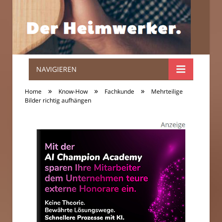
NAVIGIEREN
Der
»
»
»
Home
Know-How
Fachkunde
Mehrteilige
Heimwerker.
Bilder richtig aufhängen