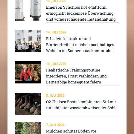
15. JULI 2026
Emerson Synchros IIoT-Plattform
ermöglicht lückenlose Überwachung
und vorausschauende Instandhaltung
14. JULI 2026
E-Ladeinfrastruktur und
Barrierefreiheit machen nachhaltiges
Wohnen im Sonnenhaus komfortabel
13. JULI 2026
Realistische Trainingsroutine
integrieren, Frust verhindern und
Lernerfolge konsequent feiern
8. JULI 2026
O2 Chelsea Boots kombinieren Stil mit
rutschfester wasserabweisender Sohle
7. JULI 2026
Mulchen schützt Böden vor