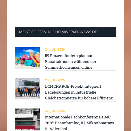
MEIST GELESEN AUF HEIMWERKER-NEWS.DE
24. JULI 2026
59 Prozent fordern planbare
Rabattaktionen während der
Sommerhochsaison online
23. JULI 2026
DCI4CHARGE-Projekt integriert
Ladelösungen in industrielle
Gleichstromnetze für höhere Effizienz
22. JULI 2026
Internationale Fachkonferenz BeBeC
2026: Beamforming, KI, Mikrofonarrays
in Adlershof