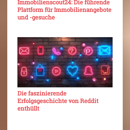
Immobilienscout24: Die führende
Plattform für Immobilienangebote
und -gesuche
Die faszinierende
Erfolgsgeschichte von Reddit
enthüllt