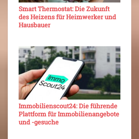
Smart Thermostat: Die Zukunft
des Heizens für Heimwerker und
Hausbauer
Immobilienscout24: Die führende
Plattform für Immobilienangebote
und -gesuche