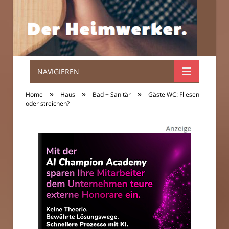
NAVIGIEREN
Der
»
»
»
Home
Haus
Bad + Sanitär
Gäste WC: Fliesen
Heimwerker.
oder streichen?