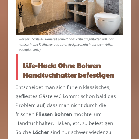
Wer sein Gästeklo komplett saniert oder erstmals gestalten will, hat
natürlich alle Freiheiten und kann designtechnisch aus dem Vollen
schöpfen. (#01)
Life-Hack: Ohne Bohren
Handtuchhalter befestigen
Entscheidet man sich für ein klassisches,
gefliestes Gäste WC kommt schon bald das
Problem auf, dass man nicht durch die
frischen
Fliesen bohren
möchte, um
Handtuchhalter, Haken, etc. zu befestigen.
Solche
Löcher
sind nur schwer wieder zu