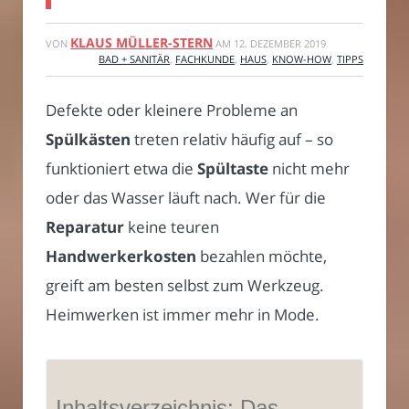
KLAUS MÜLLER-STERN
VON
AM
12. DEZEMBER 2019
BAD + SANITÄR
,
FACHKUNDE
,
HAUS
,
KNOW-HOW
,
TIPPS
Defekte oder kleinere Probleme an
Spülkästen
treten relativ häufig auf – so
funktioniert etwa die
Spültaste
nicht mehr
oder das Wasser läuft nach. Wer für die
Reparatur
keine teuren
Handwerkerkosten
bezahlen möchte,
greift am besten selbst zum Werkzeug.
Heimwerken ist immer mehr in Mode.
Inhaltsverzeichnis: Das