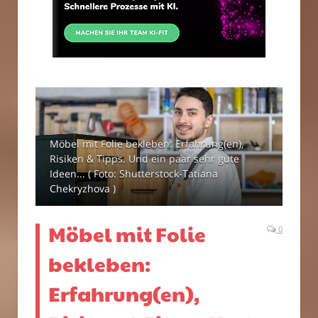
Möbel mit Folie bekleben: Erfahrung(en),
Risiken & Tipps. Und ein paar sehr gute
Ideen... ( Foto: Shutterstock-Tatiana
Chekryzhova )
Möbel mit Folie
0
bekleben:
Erfahrung(en),