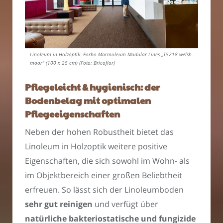
Linoleum in Holzoptik: Forbo Marmoleum Modular Lines „T5218 welsh
moor“ (100 x 25 cm) (Foto: Bricoflor)
Pflegeleicht & hygienisch: der
Bodenbelag mit optimalen
Pflegeeigenschaften
Neben der hohen Robustheit bietet das
Linoleum in Holzoptik weitere positive
Eigenschaften, die sich sowohl im Wohn- als
im Objektbereich einer großen Beliebtheit
erfreuen. So lässt sich der Linoleumboden
sehr gut reinigen
und verfügt über
natürliche bakteriostatische und fungizide