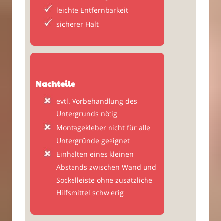
leichte Entfernbarkeit
sicherer Halt
Nachteile
evtl. Vorbehandlung des
Untergrunds nötig
Montagekleber nicht für alle
Untergründe geeignet
Einhalten eines kleinen
Abstands zwischen Wand und
Sockelleiste ohne zusätzliche
Hilfsmittel schwierig