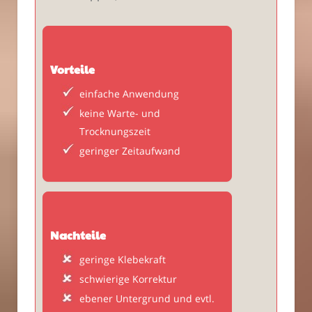
Vorteile
einfache Anwendung
keine Warte- und
Trocknungszeit
geringer Zeitaufwand
Nachteile
geringe Klebekraft
schwierige Korrektur
ebener Untergrund und evtl.