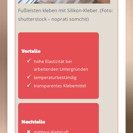
Fußleisten kleben mit Silikon-Kleber. (Foto:
shutterstock – noprati somchit)
Vorteile
hohe Elastizität bei
arbeitenden Untergründen
temperaturbeständig
transparentes Klebemittel
Nachteile
mittlere Klebkraft