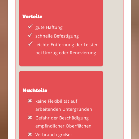
Vorteile
gute Haftung
schnelle Befestigung
leichte Entfernung der Leisten
bei Umzug oder Renovierung
Nachteile
keine Flexibilität auf
arbeitenden Untergründen
Gefahr der Beschädigung
empfindlicher Oberflächen
Verbrauch großer