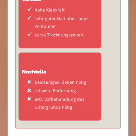
hohe Klebkraft
sehr guter Halt über lange
Zeiträume
kurze Trocknungszeiten
Nachteile
beidseitiges Kleben nötig
schwere Entfernung
evtl. Vorbehandlung des
Untergrunds nötig