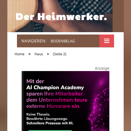
NAVIGIEREN:
BODENBELAG
Der
»
»
Home
Haus
(Seite 2)
Heimwerker.