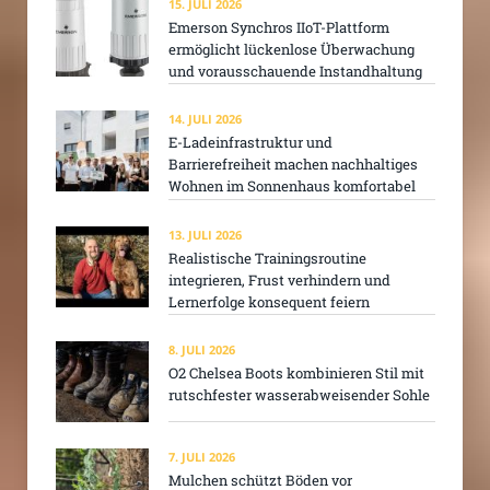
15. JULI 2026
Emerson Synchros IIoT-Plattform
ermöglicht lückenlose Überwachung
und vorausschauende Instandhaltung
14. JULI 2026
E-Ladeinfrastruktur und
Barrierefreiheit machen nachhaltiges
Wohnen im Sonnenhaus komfortabel
13. JULI 2026
Realistische Trainingsroutine
integrieren, Frust verhindern und
Lernerfolge konsequent feiern
8. JULI 2026
O2 Chelsea Boots kombinieren Stil mit
rutschfester wasserabweisender Sohle
7. JULI 2026
Mulchen schützt Böden vor