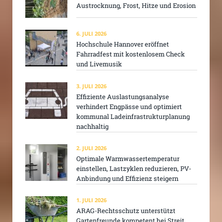
Austrocknung, Frost, Hitze und Erosion
6. JULI 2026
Hochschule Hannover eröffnet
Fahrradfest mit kostenlosem Check
und Livemusik
3. JULI 2026
Effiziente Auslastungsanalyse
verhindert Engpässe und optimiert
kommunal Ladeinfrastrukturplanung
nachhaltig
2. JULI 2026
Optimale Warmwassertemperatur
einstellen, Lastzyklen reduzieren, PV-
Anbindung und Effizienz steigern
1. JULI 2026
ARAG-Rechtsschutz unterstützt
Gartenfreunde kompetent bei Streit,