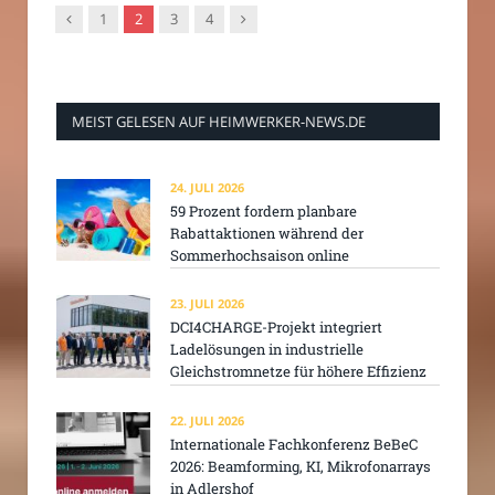
Vorgänger
Nachfolger
1
2
3
4
MEIST GELESEN AUF HEIMWERKER-NEWS.DE
24. JULI 2026
59 Prozent fordern planbare
Rabattaktionen während der
Sommerhochsaison online
23. JULI 2026
DCI4CHARGE-Projekt integriert
Ladelösungen in industrielle
Gleichstromnetze für höhere Effizienz
22. JULI 2026
Internationale Fachkonferenz BeBeC
2026: Beamforming, KI, Mikrofonarrays
in Adlershof