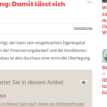
g: Damit lässt sich
0
W
za
m
U
FINANZIERUNG
We
di
ingt, der kann sein eingebrachtes Eigenkapital
K
kt der Finanzierungsbedarf und die Konditionen
v
Re
sbau ist also durchaus eine sinnvolle Überlegung.
M
B
un
–
a
ü
rtet Sie in diesem Artikel
n
lu
lich
in
v
 im Monat: Geht das? Jenke von Wilmsdorff testet