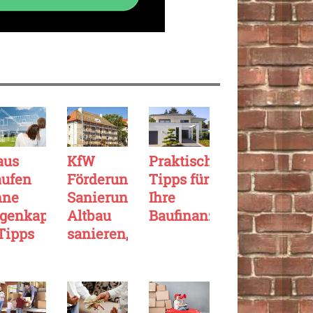
aus
KfW
Praktische
aufen
Förderung
Tipps für
hne
Sanierung:
Ihre
genkapital:
Altbau
Baufinanzierung
Tipps
sanieren,
um
dabei
auskauf
richtig
hne
sparen
genkapital