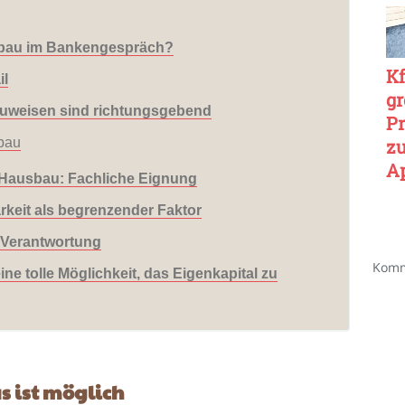
Ni
sbau im Bankengespräch?
K
il
gr
auweisen sind richtungsgebend
P
z
bau
Ap
 Hausbau: Fachliche Eignung
20
rkeit als begrenzender Faktor
r Verantwortung
Komm
ine tolle Möglichkeit, das Eigenkapital zu
s ist möglich