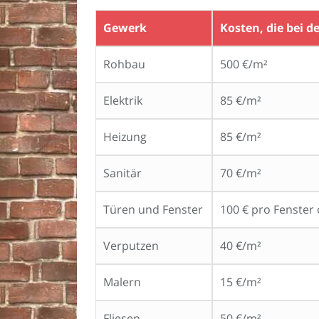
Gewerk
Kosten, die bei 
Rohbau
500 €/m²
Elektrik
85 €/m²
Heizung
85 €/m²
Sanitär
70 €/m²
Türen und Fenster
100 € pro Fenster
Verputzen
40 €/m²
Malern
15 €/m²
Fliesen
50 €/m²