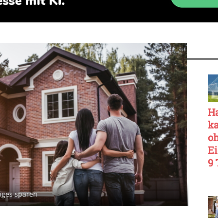
H
k
o
Ei
9 
z
H
niges sparen
o
Ei