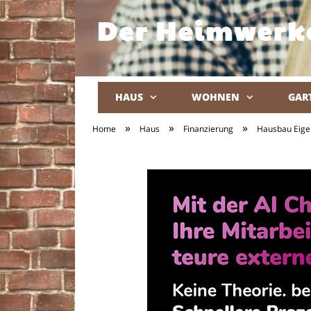
HAUS
WOHNEN
GAR
»
»
»
Home
Haus
Finanzierung
Hausbau Eigen