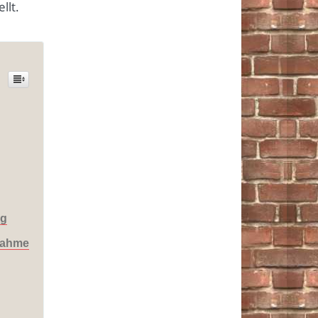
llt.
ag
nahme