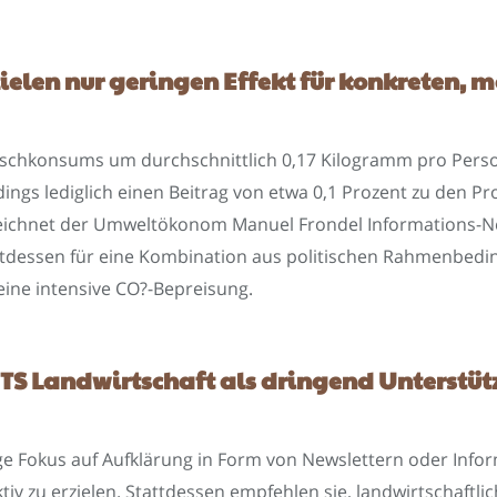
ielen nur geringen Effekt für konkreten, 
ischkonsums um durchschnittlich 0,17 Kilogramm pro Person
ngs lediglich einen Beitrag von etwa 0,1 Prozent zu den Pr
eichnet der Umweltökonom Manuel Frondel Informations-New
 stattdessen für eine Kombination aus politischen Rahmenb
ine intensive CO?-Bepreisung.
TS Landwirtschaft als dringend Unterstüt
ige Fokus auf Aufklärung in Form von Newslettern oder Info
iv zu erzielen. Stattdessen empfehlen sie, landwirtschaftl