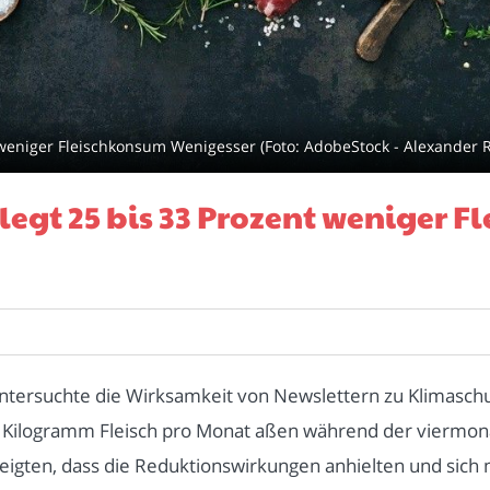
 weniger Fleischkonsum Wenigesser (Foto: AdobeStock - Alexander 
legt 25 bis 33 Prozent weniger 
ntersuchte die Wirksamkeit von Newslettern zu Klimasch
 Kilogramm Fleisch pro Monat aßen während der viermona
gten, dass die Reduktionswirkungen anhielten und sich n