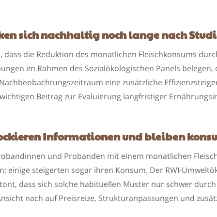
ken sich nachhaltig noch lange nach Stud
, dass die Reduktion des monatlichen Fleischkonsums durc
ungen im Rahmen des Sozialökologischen Panels belegen, das
achbeobachtungszeitraum eine zusätzliche Effizienzsteige
wichtigen Beitrag zur Evaluierung langfristiger Ernährungsi
lockieren Informationen und bleiben kons
 Probandinnen und Probanden mit einem monatlichen Fleis
n; einige steigerten sogar ihren Konsum. Der RWI-Umweltö
tont, dass sich solche habituellen Muster nur schwer dur
 Ansicht nach auf Preisreize, Strukturanpassungen und zusätz