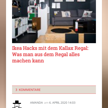
Ikea Hacks mit dem Kallax Regal:
Was man aus dem Regal alles
machen kann
3 KOMMENTARE
AMANDA
am
6. APRIL 2020 14:03