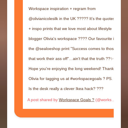
Workspace inspiration + regram from
@olivianicolesilk in the UK ????? It's the quotes
+ inspo prints that we love most about lifestyle
blogger Olivia's workspace ???? Our favourite is
the @sealoeshop print "Success comes to those
that work their ass off"…ain't that the truth ??✨
Hope you're enjoying the long weekend! Thanks
Olivia for tagging us at #workspacegoals ? PS.
Is the desk really a clever Ikea hack? ???
A post shared by
Workspace Goals ?
(@workspacegoals) on