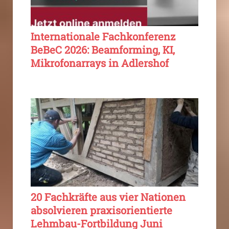
Internationale Fachkonferenz
BeBeC 2026: Beamforming, KI,
Mikrofonarrays in Adlershof
20 Fachkräfte aus vier Nationen
absolvieren praxisorientierte
Lehmbau-Fortbildung Juni