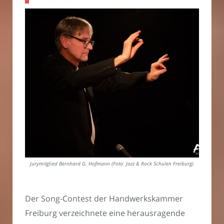
Jurymitglied Bernhard G. Hofmann (Foto: Jazz & Rock Schulen Freiburg)
Der Song-Contest der Handwerkskammer
Freiburg verzeichnete eine herausragende