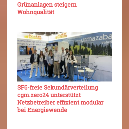
Grünanlagen steigern
Wohnqualität
SF6-freie Sekundärverteilung
cgm.zero24 unterstützt
Netzbetreiber effizient modular
bei Energiewende