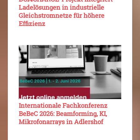
Ladelösungen in industrielle
Gleichstromnetze für höhere
Effizienz
Internationale Fachkonferenz
BeBeC 2026: Beamforming, KI,
Mikrofonarrays in Adlershof