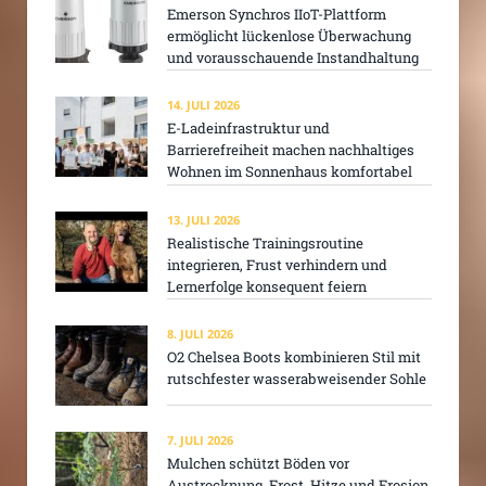
Emerson Synchros IIoT-Plattform
ermöglicht lückenlose Überwachung
und vorausschauende Instandhaltung
14. JULI 2026
E-Ladeinfrastruktur und
Barrierefreiheit machen nachhaltiges
Wohnen im Sonnenhaus komfortabel
13. JULI 2026
Realistische Trainingsroutine
integrieren, Frust verhindern und
Lernerfolge konsequent feiern
8. JULI 2026
O2 Chelsea Boots kombinieren Stil mit
rutschfester wasserabweisender Sohle
7. JULI 2026
Mulchen schützt Böden vor
Austrocknung, Frost, Hitze und Erosion