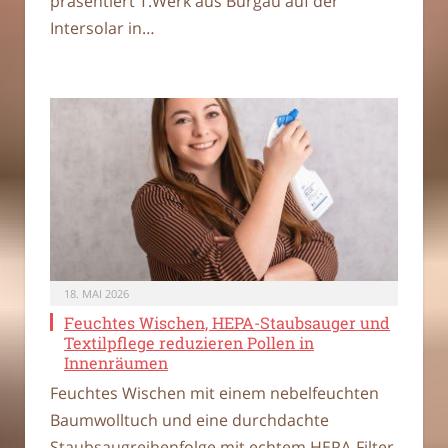
präsentiert T.Werk aus Burgau auf der
Intersolar in…
18. MAI 2026
Feuchtes Wischen, HEPA-Staubsauger und
Textilpflege reduzieren Pollen in
Innenräumen
Feuchtes Wischen mit einem nebelfeuchten
Baumwolltuch und eine durchdachte
Staubsaugreihenfolge mit echtem HEPA-Filter