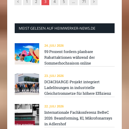
Vorgänger
Nachfolger
1
2
3
4
5
…
71
MEIST GELESEN AUF HEIMWERKER-NEWS.DE
24. JULI 2026
59 Prozent fordern planbare
Rabattaktionen während der
Sommerhochsaison online
23. JULI 2026
DCI4CHARGE-Projekt integriert
Ladelösungen in industrielle
Gleichstromnetze für höhere Effizienz
22. JULI 2026
Internationale Fachkonferenz BeBeC
2026: Beamforming, KI, Mikrofonarrays
in Adlershof