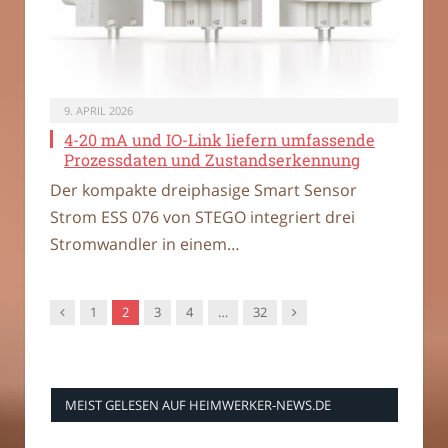
9. APRIL 2026
4-20 mA und IO-Link liefern umfassende
Prozessdaten und Zustandserkennung
Der kompakte dreiphasige Smart Sensor
Strom ESS 076 von STEGO integriert drei
Stromwandler in einem…
Vorgänger
Nachfolger
1
2
3
4
…
32
MEIST GELESEN AUF HEIMWERKER-NEWS.DE