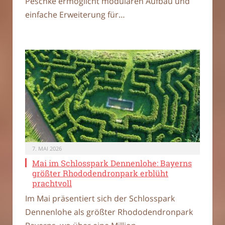
Peschke ermöglicht modularen Aufbau und
einfache Erweiterung für…
7. MAI 2026
Mai im Schlosspark Dennenlohe: Bayerns
größter Rhododendronpark erblüht
prachtvoll
Im Mai präsentiert sich der Schlosspark
Dennenlohe als größter Rhododendronpark