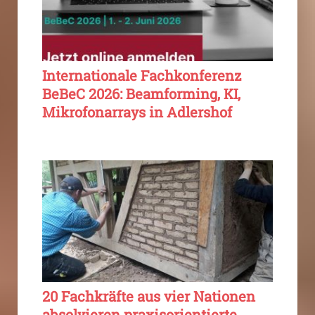
Internationale Fachkonferenz
BeBeC 2026: Beamforming, KI,
Mikrofonarrays in Adlershof
20 Fachkräfte aus vier Nationen
absolvieren praxisorientierte