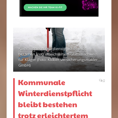
Kommunale Winterdienstpflicht bleibt
bestehen trotz erleichtertem Glättenachweis
für Kläger (Foto: Klöber Versicherungsmakler
GmbH)
Kommunale
0
Winterdienstpflicht
bleibt bestehen
trotz erleichtertem