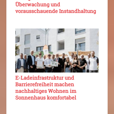
Überwachung und
vorausschauende Instandhaltung
E-Ladeinfrastruktur und
Barrierefreiheit machen
nachhaltiges Wohnen im
Sonnenhaus komfortabel