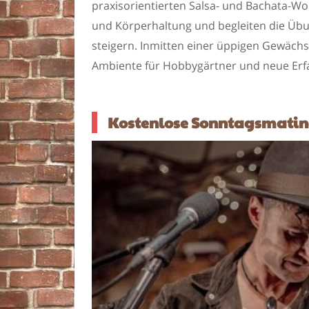
praxisorientierten Salsa- und Bachata-Work
und Körperhaltung und begleiten die Übun
steigern. Inmitten einer üppigen Gewäch
Ambiente für Hobbygärtner und neue Erf
Kostenlose Sonntagsmatinee 