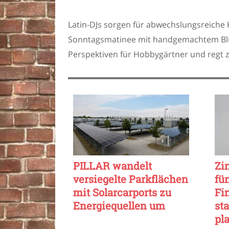
Latin-DJs sorgen für abwechslungsreiche K
Sonntagsmatinee mit handgemachtem Blue
Perspektiven für Hobbygärtner und regt 
PILLAR wandelt
Zi
versiegelte Parkflächen
fü
mit Solarcarports zu
Fi
Energiequellen um
sta
pl