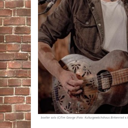
boelter solo (C)Tim George (Foto: Kulturgewächshaus Birkenried e.V