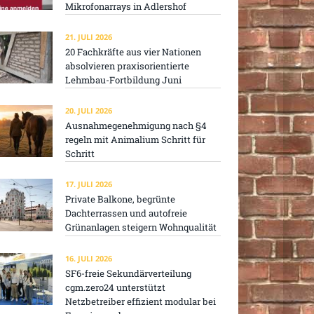
Mikrofonarrays in Adlershof
21. JULI 2026
20 Fachkräfte aus vier Nationen
absolvieren praxisorientierte
Lehmbau-Fortbildung Juni
20. JULI 2026
Ausnahmegenehmigung nach §4
regeln mit Animalium Schritt für
Schritt
17. JULI 2026
Private Balkone, begrünte
Dachterrassen und autofreie
Grünanlagen steigern Wohnqualität
16. JULI 2026
SF6-freie Sekundärverteilung
cgm.zero24 unterstützt
Netzbetreiber effizient modular bei