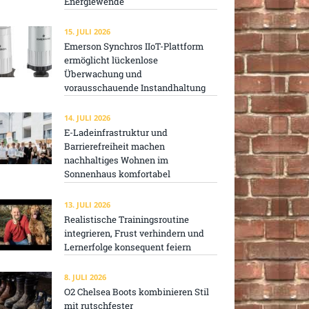
Energiewende
15. JULI 2026
Emerson Synchros IIoT-Plattform
ermöglicht lückenlose
Überwachung und
vorausschauende Instandhaltung
14. JULI 2026
E-Ladeinfrastruktur und
Barrierefreiheit machen
nachhaltiges Wohnen im
Sonnenhaus komfortabel
13. JULI 2026
Realistische Trainingsroutine
integrieren, Frust verhindern und
Lernerfolge konsequent feiern
8. JULI 2026
O2 Chelsea Boots kombinieren Stil
mit rutschfester