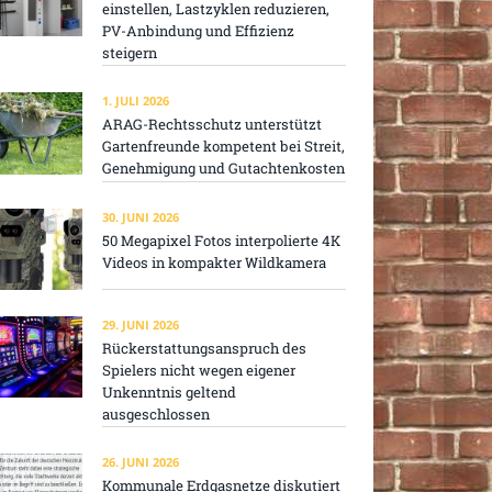
einstellen, Lastzyklen reduzieren,
PV-Anbindung und Effizienz
steigern
1. JULI 2026
ARAG-Rechtsschutz unterstützt
Gartenfreunde kompetent bei Streit,
Genehmigung und Gutachtenkosten
30. JUNI 2026
50 Megapixel Fotos interpolierte 4K
Videos in kompakter Wildkamera
29. JUNI 2026
Rückerstattungsanspruch des
Spielers nicht wegen eigener
Unkenntnis geltend
ausgeschlossen
26. JUNI 2026
Kommunale Erdgasnetze diskutiert