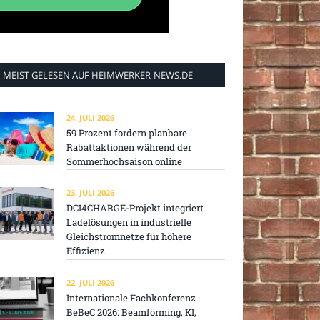
MEIST GELESEN AUF HEIMWERKER-NEWS.DE
24. JULI 2026
59 Prozent fordern planbare
Rabattaktionen während der
Sommerhochsaison online
23. JULI 2026
DCI4CHARGE-Projekt integriert
Ladelösungen in industrielle
Gleichstromnetze für höhere
Effizienz
22. JULI 2026
Internationale Fachkonferenz
BeBeC 2026: Beamforming, KI,