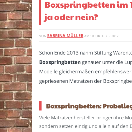
Boxspringbetten im 
ja oder nein?
SABRINA MÜLLER
VON
AM
10. OKTOBER 2017
Schon Ende 2013 nahm Stiftung Warent
Boxspringbetten
genauer unter die Lupe
Modelle gleichermaßen empfehlenswert
gepriesenen Matratzen der Boxspringbet
Boxspringbetten: Probelieg
Viele Matratzenhersteller bringen ihre M
sondern setzen einzig und allein auf den 