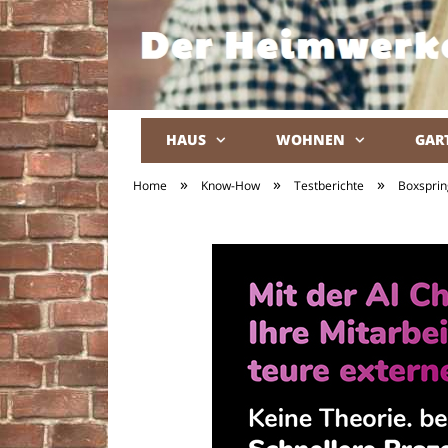
HAUS
WOHNEN
GAR
»
»
»
Home
Know-How
Testberichte
Boxsprin