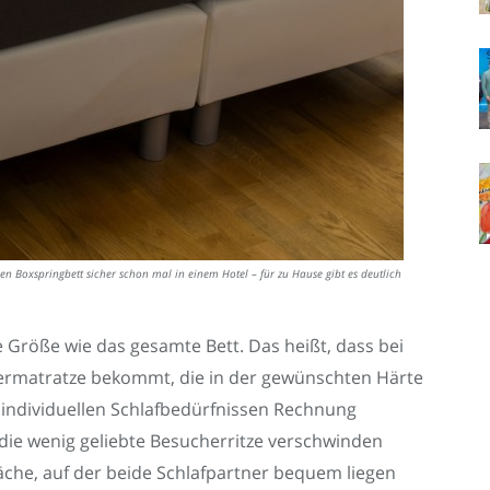
 Boxspringbett sicher schon mal in einem Hotel – für zu Hause gibt es deutlich
he Größe wie das gesamte Bett. Das heißt, dass bei
ermatratze bekommt, die in der gewünschten Härte
individuellen Schlafbedürfnissen Rechnung
die wenig geliebte Besucherritze verschwinden
fläche, auf der beide Schlafpartner bequem liegen