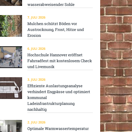
wasserabweisender Sohle
7. JULI 2026
Mulchen schützt Böden vor
Austrocknung, Frost, Hitze und
Erosion
6. JULI 2026
Hochschule Hannover eröffnet
Fahrradfest mit kostenlosem Check
und Livemusik
3. JULI 2026
Effiziente Auslastungsanalyse
verhindert Engpässe und optimiert
kommunal
Ladeinfrastrukturplanung
nachhaltig
2. JULI 2026
Optimale Warmwassertemperatur