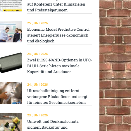
auf Konferenz unter Klimazielen
und Preissteigerungen
25. JUNI 2026
Economic Model Predictive Control
steuert Energieflüsse ökonomisch
und ökologisch
24. JUNI 2026
Zwei BiCS5-NAND-Optionen in UFC-
RLUH-Serie bieten maximale
Kapazität und Ausdauer
24. JUNI 2026
Ultraschallreinigung entfernt
verborgene Rückstände und sorgt
für reinstes Geschmackserlebnis
23. JUNI 2026
Umwelt und Denkmalschutz
sichern Baukultur und