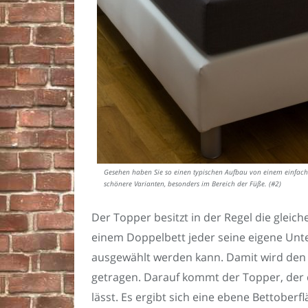
Gesehen haben Sie so einen typischen Aufbau von einem einfachen
schönere Varianten, besonders im Bereich der Füße. (#2)
Der Topper besitzt in der Regel die gleic
einem Doppelbett jeder seine eigene Unt
ausgewählt werden kann. Damit wird den 
getragen. Darauf kommt der Topper, der 
lässt. Es ergibt sich eine ebene Bettober