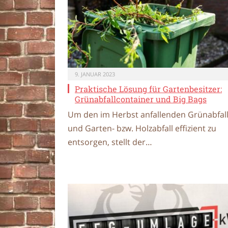
9. JANUAR 2023
Praktische Lösung für Gartenbesitzer:
Grünabfallcontainer und Big Bags
Um den im Herbst anfallenden Grünabfal
und Garten- bzw. Holzabfall effizient zu
entsorgen, stellt der…