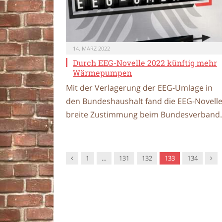
14. MÄRZ 2022
Durch EEG-Novelle 2022 künftig mehr
Wärmepumpen
Mit der Verlagerung der EEG-Umlage in
den Bundeshaushalt fand die EEG-Novell
breite Zustimmung beim Bundesverban
Vorgänger
Nac
1
…
131
132
133
134