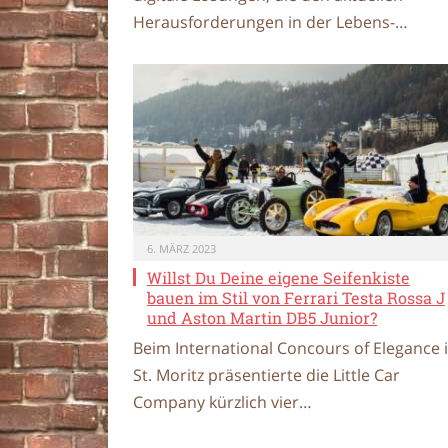
Herausforderungen in der Lebens-…
6. MÄRZ 2023
Willst Du Deine eigene Seifenkiste
bauen im Stil von Ferrari Testa Rossa J
und Aston Martin DB5 Junior?
Beim International Concours of Elegance 
St. Moritz präsentierte die Little Car
Company kürzlich vier…