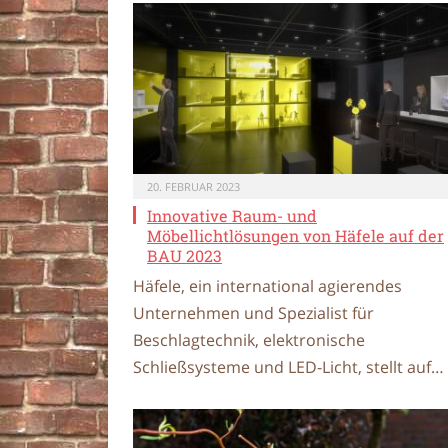
20. FEBRUAR 2023
Innovative Raum- und
Möbellichtlösungen von Häfele auf der
BAU 2023
Häfele, ein international agierendes
Unternehmen und Spezialist für
Beschlagtechnik, elektronische
Schließsysteme und LED-Licht, stellt auf…