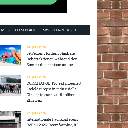
MEIST GELESEN AUF HEIMWERKER-NEWS.DE
24. JULI 2026
59 Prozent fordern planbare
Rabattaktionen während der
Sommerhochsaison online
23. JULI 2026
DCI4CHARGE-Projekt integriert
Ladelösungen in industrielle
Gleichstromnetze für höhere
Effizienz
22. JULI 2026
Internationale Fachkonferenz
BeBeC 2026: Beamforming, KI,