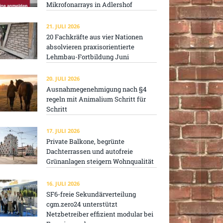
Mikrofonarrays in Adlershof
21. JULI 2026
20 Fachkräfte aus vier Nationen
absolvieren praxisorientierte
Lehmbau-Fortbildung Juni
20. JULI 2026
Ausnahmegenehmigung nach §4
regeln mit Animalium Schritt für
Schritt
17. JULI 2026
Private Balkone, begrünte
Dachterrassen und autofreie
Grünanlagen steigern Wohnqualität
16. JULI 2026
SF6-freie Sekundärverteilung
cgm.zero24 unterstützt
Netzbetreiber effizient modular bei