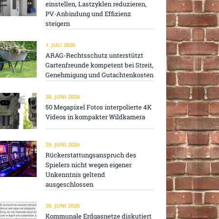
einstellen, Lastzyklen reduzieren,
PV-Anbindung und Effizienz
steigern
1. JULI 2026
ARAG-Rechtsschutz unterstützt
Gartenfreunde kompetent bei Streit,
Genehmigung und Gutachtenkosten
30. JUNI 2026
50 Megapixel Fotos interpolierte 4K
Videos in kompakter Wildkamera
29. JUNI 2026
Rückerstattungsanspruch des
Spielers nicht wegen eigener
Unkenntnis geltend
ausgeschlossen
26. JUNI 2026
Kommunale Erdgasnetze diskutiert