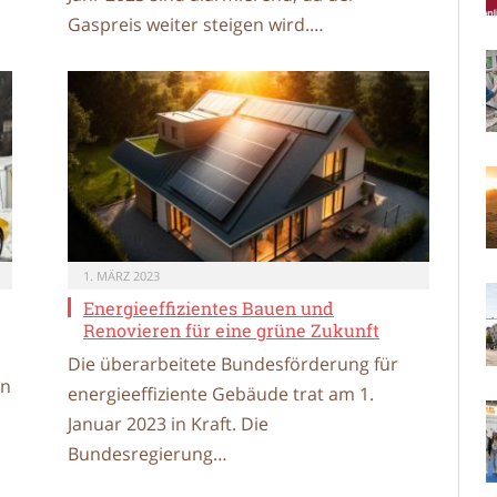
Gaspreis weiter steigen wird.…
1. MÄRZ 2023
Energieeffizientes Bauen und
Renovieren für eine grüne Zukunft
Die überarbeitete Bundesförderung für
in
energieeffiziente Gebäude trat am 1.
Januar 2023 in Kraft. Die
Bundesregierung…