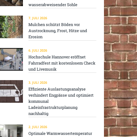
wasserabweisender Sohle
7. JULI 2026
Mulchen schützt Böden vor
Austrocknung, Frost, Hitze und
Erosion
6. JULI 2026
Hochschule Hannover eröffnet
Fahrradfest mit kostenlosem Check
und Livemusik
3. JULI 2026
Effiziente Auslastungsanalyse
verhindert Engpässe und optimiert
kommunal
Ladeinfrastrukturplanung
nachhaltig
2. JULI 2026
Optimale Warmwassertemperatur