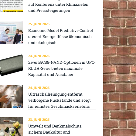
auf Konferenz unter Klimazielen
und Preissteigerungen
25. JUNI 2026
Economic Model Predictive Control
steuert Energieflüsse ökonomisch
und ökologisch
24. JUNI 2026
Zwei BiCS5-NAND-Optionen in UFC-
RLUH-Serie bieten maximale
Kapazität und Ausdauer
24. JUNI 2026
Ultraschallreinigung entfernt
verborgene Rückstände und sorgt
für reinstes Geschmackserlebnis
23. JUNI 2026
Umwelt und Denkmalschutz
sichern Baukultur und