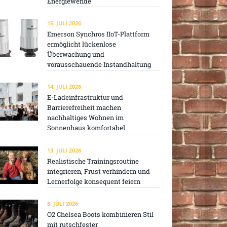
Energiewende
15. JULI 2026
Emerson Synchros IIoT-Plattform
ermöglicht lückenlose
Überwachung und
vorausschauende Instandhaltung
14. JULI 2026
E-Ladeinfrastruktur und
Barrierefreiheit machen
nachhaltiges Wohnen im
Sonnenhaus komfortabel
13. JULI 2026
Realistische Trainingsroutine
integrieren, Frust verhindern und
Lernerfolge konsequent feiern
8. JULI 2026
O2 Chelsea Boots kombinieren Stil
mit rutschfester