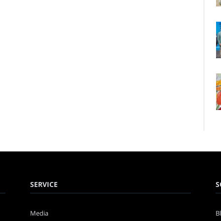
SERVICE
S
Media
B