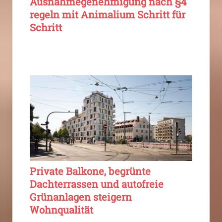
Ausnahmegenehmigung nach §4
regeln mit Animalium Schritt für
Schritt
Private Balkone, begrünte
Dachterrassen und autofreie
Grünanlagen steigern
Wohnqualität