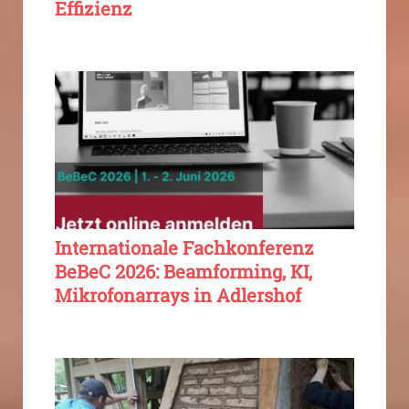
Effizienz
Internationale Fachkonferenz
BeBeC 2026: Beamforming, KI,
Mikrofonarrays in Adlershof