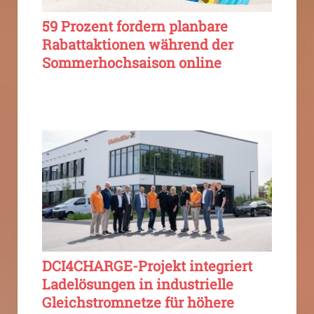
59 Prozent fordern planbare
Rabattaktionen während der
Sommerhochsaison online
DCI4CHARGE-Projekt integriert
Ladelösungen in industrielle
Gleichstromnetze für höhere