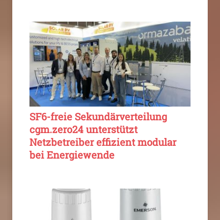
SF6-freie Sekundärverteilung
cgm.zero24 unterstützt
Netzbetreiber effizient modular
bei Energiewende