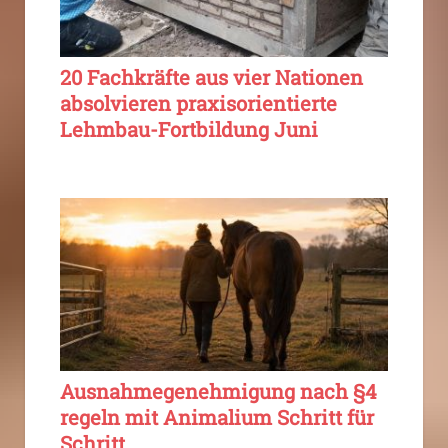
20 Fachkräfte aus vier Nationen
absolvieren praxisorientierte
Lehmbau-Fortbildung Juni
Ausnahmegenehmigung nach §4
regeln mit Animalium Schritt für
Schritt