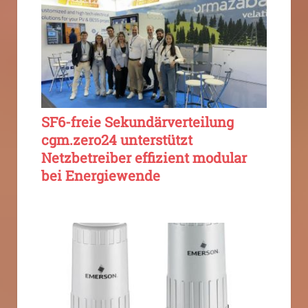
SF6-freie Sekundärverteilung
cgm.zero24 unterstützt
Netzbetreiber effizient modular
bei Energiewende