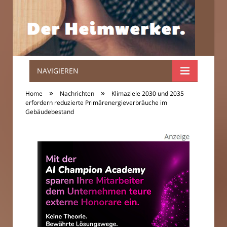
NAVIGIEREN
Der
»
»
Home
Nachrichten
Klimaziele 2030 und 2035
Heimwerker.
erfordern reduzierte Primärenergieverbräuche im
Gebäudebestand