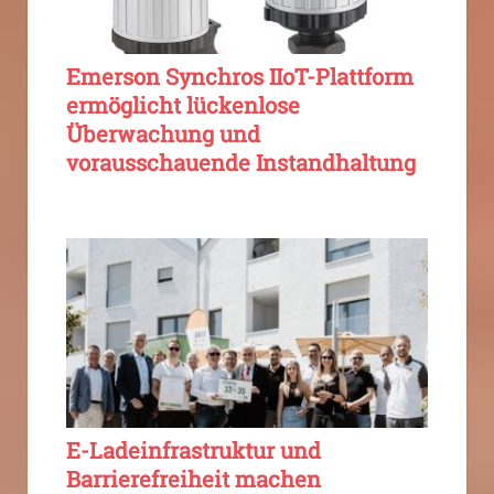
Emerson Synchros IIoT-Plattform
ermöglicht lückenlose
Überwachung und
vorausschauende Instandhaltung
E-Ladeinfrastruktur und
Barrierefreiheit machen