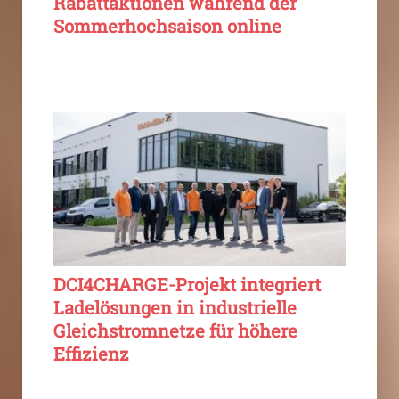
Rabattaktionen während der
Sommerhochsaison online
DCI4CHARGE-Projekt integriert
Ladelösungen in industrielle
Gleichstromnetze für höhere
Effizienz