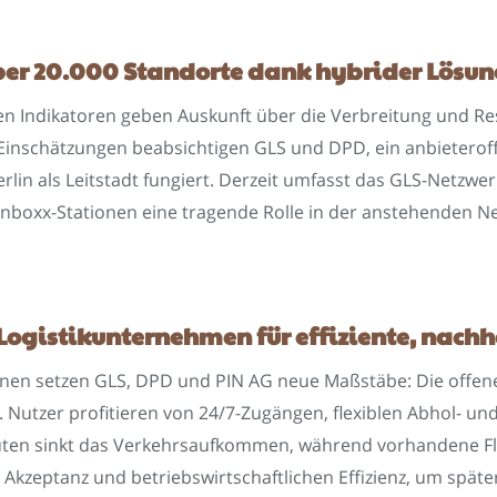
ber 20.000 Standorte dank hybrider Lösu
en Indikatoren geben Auskunft über die Verbreitung und R
 Einschätzungen beabsichtigen GLS und DPD, ein anbieterof
erlin als Leitstadt fungiert. Derzeit umfasst das GLS-Netzw
nboxx-Stationen eine tragende Rolle in der anstehenden N
Logistikunternehmen für effiziente, nach
onen setzen GLS, DPD und PIN AG neue Maßstäbe: Die offene
. Nutzer profitieren von 24/7-Zugängen, flexiblen Abhol- u
uten sinkt das Verkehrsaufkommen, während vorhandene Flä
ur Akzeptanz und betriebswirtschaftlichen Effizienz, um spät