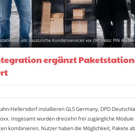
stationen um zusätzliche Kundenservices vor Ort (Foto: PIN AG Ber
tegration ergänzt Paketstation
rt
ahn-Hellersdorf installieren GLS Germany, DPD Deutschla
oxx. Insgesamt wurden dreizehn frei zugängliche Module 
sten kombinieren. Nutzer haben die Möglichkeit, Pakete 