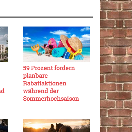
59 Prozent fordern
planbare
Rabattaktionen
nd
während der
Sommerhochsaison
online