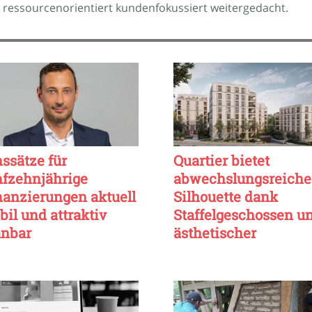
. ressourcenorientiert kundenfokussiert weitergedacht.
nssätze für
Quartier bietet
nfzehnjährige
abwechslungsreiche
nanzierungen aktuell
Silhouette dank
bil und attraktiv
Staffelgeschossen u
anbar
ästhetischer
Rückstaffelung