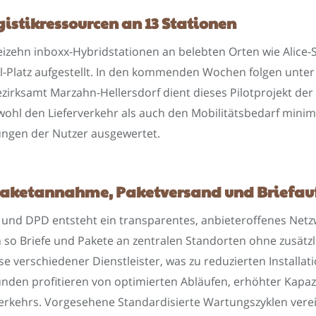
istikressourcen an 13 Stationen
eizehn inboxx-Hybridstationen an belebten Orten wie Alice-
-Platz aufgestellt. In den kommenden Wochen folgen unter 
rksamt Marzahn-Hellersdorf dient dieses Pilotprojekt der E
owohl den Lieferverkehr als auch den Mobilitätsbedarf mini
ungen der Nutzer ausgewertet.
Paketannahme, Paketversand und Briefau
und DPD entsteht ein transparentes, anbieteroffenes Netz
n so Briefe und Pakete an zentralen Standorten ohne zusät
sse verschiedener Dienstleister, was zu reduzierten Installa
kunden profitieren von optimierten Abläufen, erhöhter Kapa
erkehrs. Vorgesehene Standardisierte Wartungszyklen vere