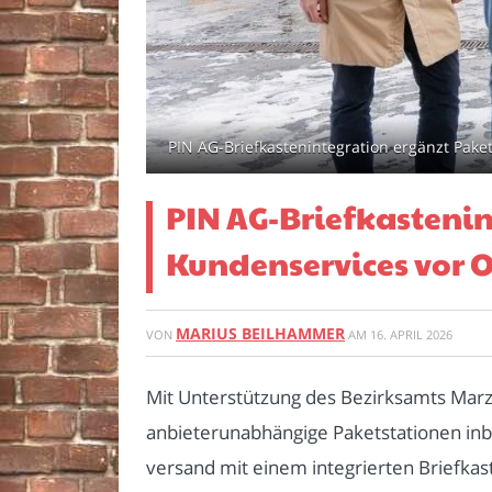
PIN AG-Briefkastenintegration ergänzt Paket
PIN AG-Briefkastenin
Kundenservices vor O
MARIUS BEILHAMMER
VON
AM
16. APRIL 2026
Mit Unterstützung des Bezirksamts Marz
anbieterunabhängige Paketstationen inb
versand mit einem integrierten Briefka