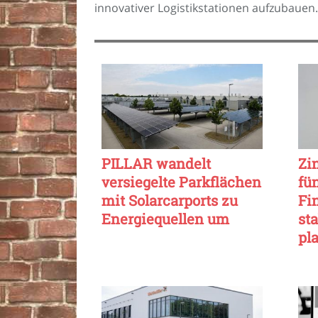
innovativer Logistikstationen aufzubauen
PILLAR wandelt
Zi
versiegelte Parkflächen
fü
mit Solarcarports zu
Fi
Energiequellen um
sta
pl