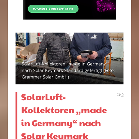
SolarLuft-Kollektoren "made in Germany"
nach Solar Keymark Standard gefertigt (Foto:
Grammer Solar GmbH)
SolarLuft-
0
Kollektoren „made
in Germany“ nach
Solar Keymark