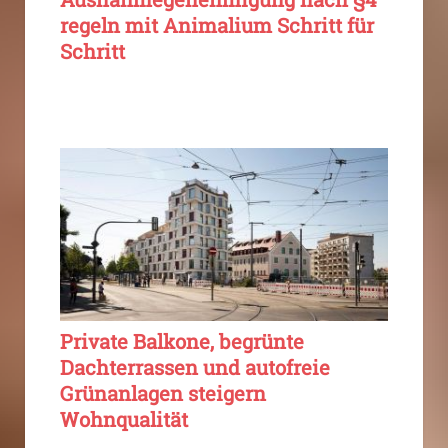
regeln mit Animalium Schritt für
Schritt
Private Balkone, begrünte
Dachterrassen und autofreie
Grünanlagen steigern
Wohnqualität