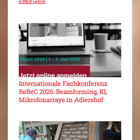
Effizienz
Internationale Fachkonferenz
BeBeC 2026: Beamforming, KI,
Mikrofonarrays in Adlershof