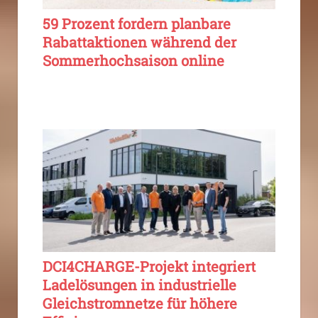
59 Prozent fordern planbare
Rabattaktionen während der
Sommerhochsaison online
DCI4CHARGE-Projekt integriert
Ladelösungen in industrielle
Gleichstromnetze für höhere