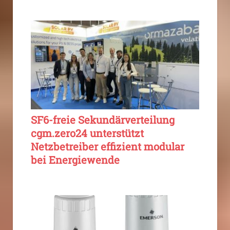
SF6-freie Sekundärverteilung
cgm.zero24 unterstützt
Netzbetreiber effizient modular
bei Energiewende