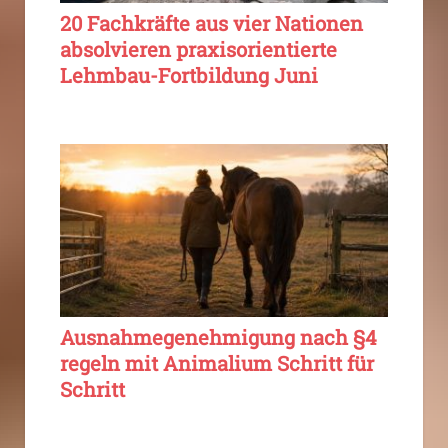
20 Fachkräfte aus vier Nationen
absolvieren praxisorientierte
Lehmbau-Fortbildung Juni
Ausnahmegenehmigung nach §4
regeln mit Animalium Schritt für
Schritt