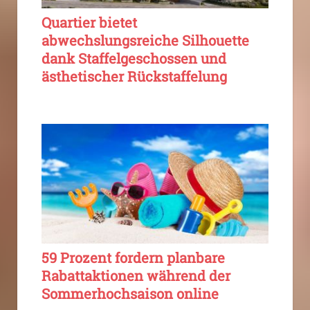
Quartier bietet
abwechslungsreiche Silhouette
dank Staffelgeschossen und
ästhetischer Rückstaffelung
59 Prozent fordern planbare
Rabattaktionen während der
Sommerhochsaison online