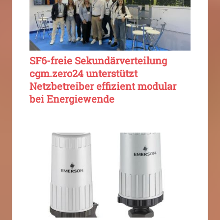
SF6-freie Sekundärverteilung
cgm.zero24 unterstützt
Netzbetreiber effizient modular
bei Energiewende