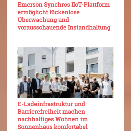
Emerson Synchros IIoT-Plattform
ermöglicht lückenlose
Überwachung und
vorausschauende Instandhaltung
E-Ladeinfrastruktur und
Barrierefreiheit machen
nachhaltiges Wohnen im
Sonnenhaus komfortabel