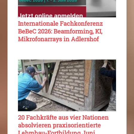
Internationale Fachkonferenz
BeBeC 2026: Beamforming, KI,
Mikrofonarrays in Adlershof
20 Fachkräfte aus vier Nationen
absolvieren praxisorientierte
Lehmbau-Fortbildung Juni