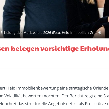
holung des Marktes bis 2026 (Foto: Heid Im­mo­bi­li­en­ GmbH)
n belegen vorsichtige Erholung
fert Heid Immobilienbewertung eine strategische Orientier
 Volatilität bewerten möchten. Der Bericht zeigt eine St
euchtet das strukturelle Angebotsdefizit als Preisstütze