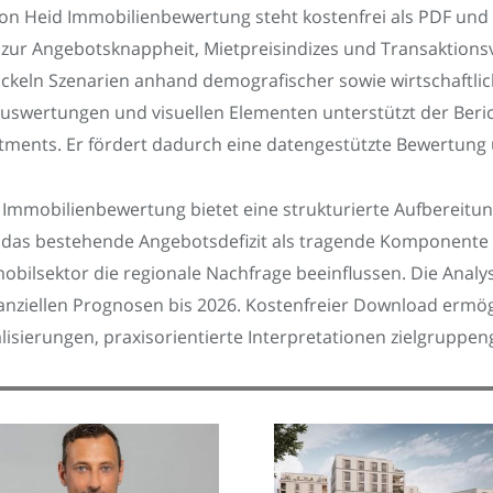
 von Heid Immobilienbewertung steht kostenfrei als PDF und
en zur Angebotsknappheit, Mietpreisindizes und Transaktio
ckeln Szenarien anhand demografischer sowie wirtschaftlic
 Auswertungen und visuellen Elementen unterstützt der Beri
stments. Er fördert dadurch eine datengestützte Bewertung
 Immobilienbewertung bietet eine strukturierte Aufbereitun
t das bestehende Angebotsdefizit als tragende Komponente f
bilsektor die regionale Nachfrage beeinflussen. Die Analyse
anziellen Prognosen bis 2026. Kostenfreier Download ermögl
isierungen, praxisorientierte Interpretationen zielgruppen