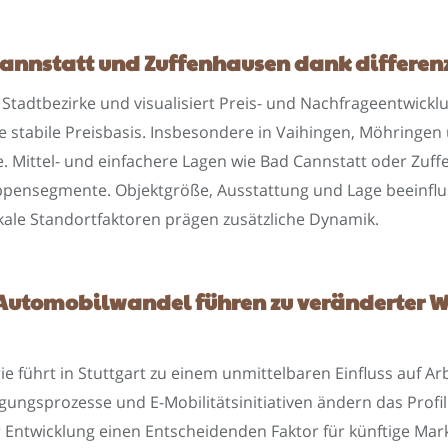
Cannstatt und Zuffenhausen dank differen
tadtbezirke und visualisiert Preis- und Nachfrageentwicklun
tabile Preisbasis. Insbesondere in Vaihingen, Möhringen u
e. Mittel- und einfachere Lagen wie Bad Cannstatt oder Zuf
uppensegmente. Objektgröße, Ausstattung und Lage beeinflu
kale Standortfaktoren prägen zusätzliche Dynamik.
 Automobilwandel führen zu veränderter
e führt in Stuttgart zu einem unmittelbaren Einfluss auf 
gungsprozesse und E-Mobilitätsinitiativen ändern das Pro
r Entwicklung einen Entscheidenden Faktor für künftige Ma