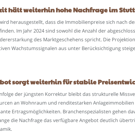
zit hält weiterhin hohe Nachfrage im St
wird herausgestellt, dass die Immobilienpreise sich nach 
finden. Im Jahr 2024 sind sowohl die Anzahl der abgeschloss
dererstarkung des Marktgeschehens spricht. Die Projektion
tiven Wachstumssignalen aus unter Berücksichtigung steige
t sorgt weiterhin für stabile Preisentwic
 infolge der jüngsten Korrektur bleibt das strukturelle Mis
ourcen an Wohnraum und renditestarken Anlageimmobilien 
ssante Ertragsmöglichkeiten. Branchenspezialisten gehen d
olange die Nachfrage das verfügbare Angebot deutlich übertr
amik.