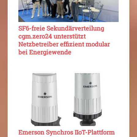
SF6-freie Sekundärverteilung
cgm.zero24 unterstützt
Netzbetreiber effizient modular
bei Energiewende
Emerson Synchros IIoT-Plattform