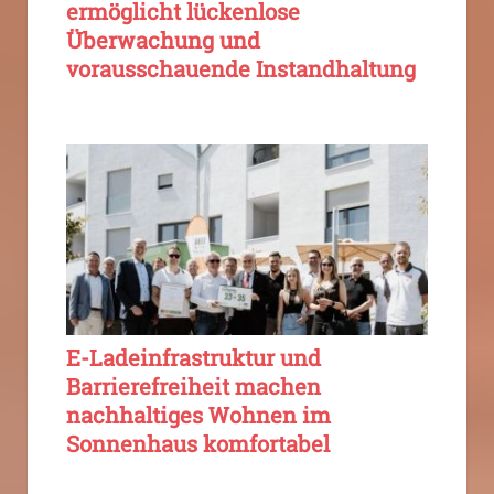
ermöglicht lückenlose
Überwachung und
vorausschauende Instandhaltung
E-Ladeinfrastruktur und
Barrierefreiheit machen
nachhaltiges Wohnen im
Sonnenhaus komfortabel