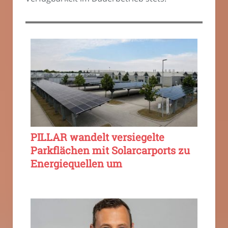
PILLAR wandelt versiegelte
Parkflächen mit Solarcarports zu
Energiequellen um