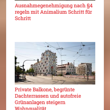
Ausnahmegenehmigung nach §4
regeln mit Animalium Schritt für
Schritt
Private Balkone, begrünte
Dachterrassen und autofreie
Grünanlagen steigern
Wohnqualität