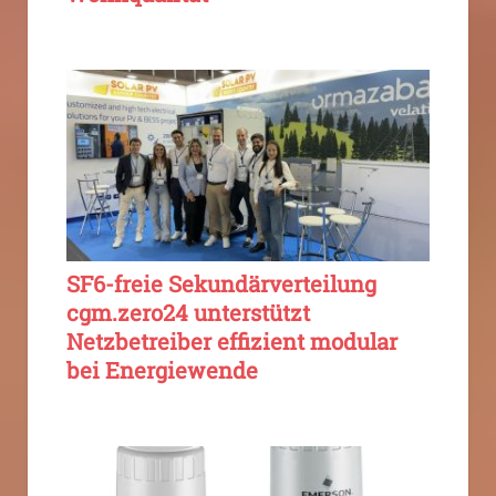
SF6-freie Sekundärverteilung
cgm.zero24 unterstützt
Netzbetreiber effizient modular
bei Energiewende