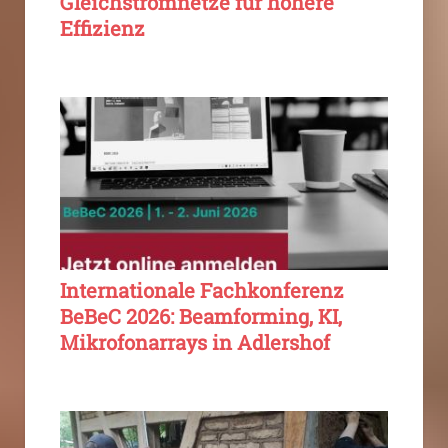
Gleichstromnetze für höhere
Effizienz
Internationale Fachkonferenz
BeBeC 2026: Beamforming, KI,
Mikrofonarrays in Adlershof