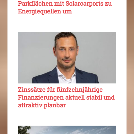
Parkflächen mit Solarcarports zu
Energiequellen um
Zinssätze für fünfzehnjährige
Finanzierungen aktuell stabil und
attraktiv planbar