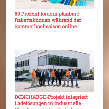
59 Prozent fordern planbare
Rabattaktionen während der
Sommerhochsaison online
DCI4CHARGE-Projekt integriert
Ladelösungen in industrielle