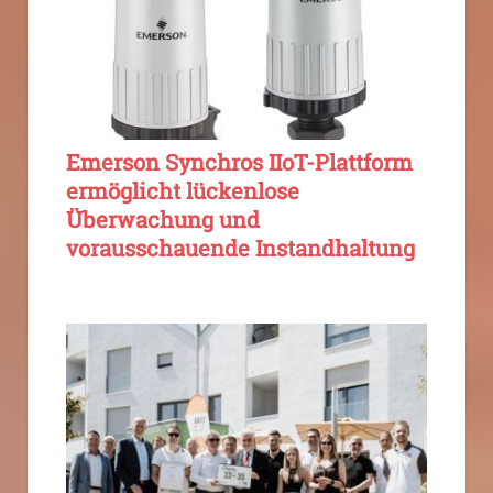
Emerson Synchros IIoT-Plattform
ermöglicht lückenlose
Überwachung und
vorausschauende Instandhaltung