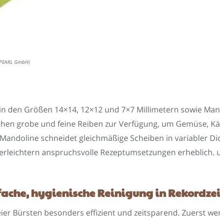
: PEARL GmbH)
in den Größen 14×14, 12×12 und 7×7 Millimetern sowie Mand
 stehen grobe und feine Reiben zur Verfügung, um Gemüse, Kä
Mandoline schneidet gleichmäßige Scheiben in variabler Dic
rleichtern anspruchsvolle Rezeptumsetzungen erheblich. un
nfache, hygienische Reinigung in Rekordzei
eier Bürsten besonders effizient und zeitsparend. Zuerst w