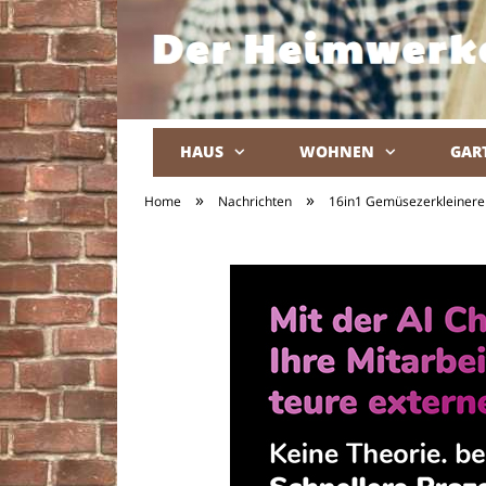
HAUS
WOHNEN
GAR
»
»
Home
Nachrichten
16in1 Gemüsezerkleinerer 