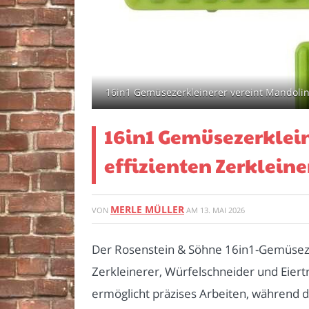
16in1 Gemüsezerkleinerer vereint Mandoline
16in1 Gemüsezerklein
effizienten Zerkleine
MERLE MÜLLER
VON
AM
13. MAI 2026
Der Rosenstein & Söhne 16in1-Gemüseze
Zerkleinerer, Würfelschneider und Eier
ermöglicht präzises Arbeiten, während d