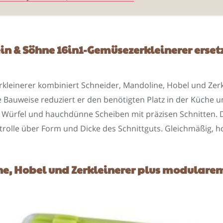
n & Söhne 16in1-Gemüsezerkleinerer ersetz
leinerer kombiniert Schneider, Mandoline, Hobel und Zerkl
 Bauweise reduziert er den benötigten Platz in der Küche u
e Würfel und hauchdünne Scheiben mit präzisen Schnitten. D
ntrolle über Form und Dicke des Schnittguts. Gleichmäßig, 
ne, Hobel und Zerkleinerer plus modulare