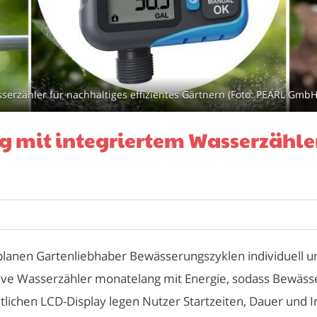
serzähler für nachhaltiges effizientes Gärtnern (Foto: PEARL GmbH
g mit integriertem Wasserzähle
anen Gartenliebhaber Bewässerungszyklen individuell un
ve Wasserzähler monatelang mit Energie, sodass Bewäss
ichen LCD-Display legen Nutzer Startzeiten, Dauer und I