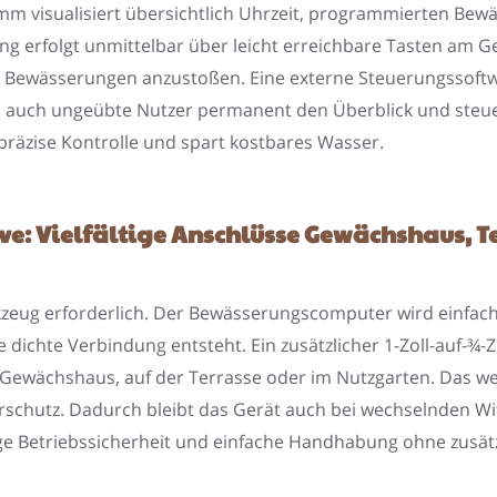
 mm visualisiert übersichtlich Uhrzeit, programmierten Be
ng erfolgt unmittelbar über leicht erreichbare Tasten am G
le Bewässerungen anzustoßen. Eine externe Steuerungssoftwa
 auch ungeübte Nutzer permanent den Überblick und steuer
präzise Kontrolle und spart kostbares Wasser.
ive: Vielfältige Anschlüsse Gewächshaus, 
erkzeug erforderlich. Der Bewässerungscomputer wird einf
dichte Verbindung entsteht. Ein zusätzlicher 1-Zoll-auf-¾-
ewächshaus, auf der Terrasse oder im Nutzgarten. Das wett
serschutz. Dadurch bleibt das Gerät auch bei wechselnden 
stige Betriebssicherheit und einfache Handhabung ohne zusä