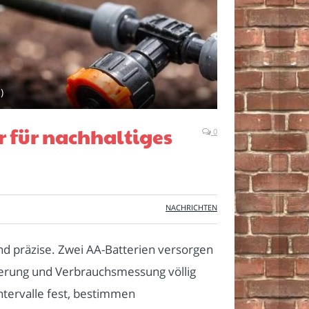
)
r für nachhaltiges
0
NACHRICHTEN
d präzise. Zwei AA-Batterien versorgen
erung und Verbrauchsmessung völlig
ntervalle fest, bestimmen