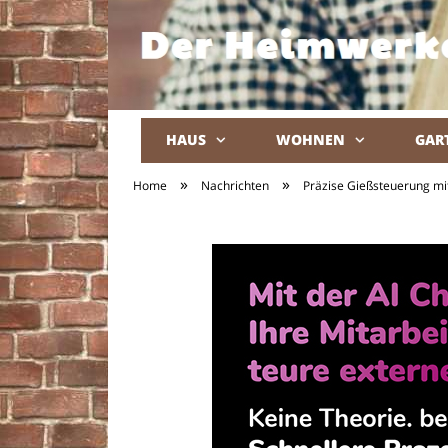
HAUS
WOHNEN
GAR
»
»
Home
Nachrichten
Präzise Gießsteuerung mit