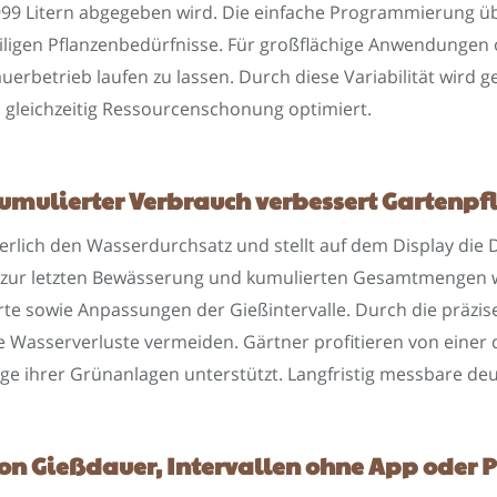
9 Litern abgegeben wird. Die einfache Programmierung übe
igen Pflanzenbedürfnisse. Für großflächige Anwendungen o
etrieb laufen zu lassen. Durch diese Variabilität wird ge
 gleichzeitig Ressourcenschonung optimiert.
, kumulierter Verbrauch verbessert Gartenp
ierlich den Wasserdurchsatz und stellt auf dem Display die
 zur letzten Bewässerung und kumulierten Gesamtmengen we
te sowie Anpassungen der Gießintervalle. Durch die präzi
asserverluste vermeiden. Gärtner profitieren von einer da
 ihrer Grünanlagen unterstützt. Langfristig messbare deu
n Gießdauer, Intervallen ohne App oder 