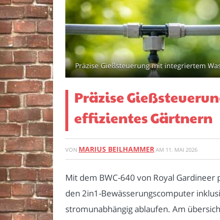
Präzise Gießsteuerung mit integriertem Was
Präzise Gießsteuerun
effizientes Gärtnern
MARIUS BEILHAMMER
VON
AM
11. MAI 2026
Mit dem BWC-640 von Royal Gardineer pl
den 2in1-Bewässerungscomputer inklusi
stromunabhängig ablaufen. Am übersichtl